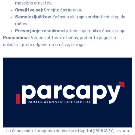
mesečno omejitev.
Omejitve sej:
Omejite čas igranja.
Samoizključitev:
Začasno ali trajno prekinite dostop do
računa.
Preverjanje resničnosti:
Redni opomniki o času igranja.
Pomembno:
Preden zahtevate bonus, preberite pogoje in
določila. Igrajte odgovorno in uživajte v igri!
La Asociación Paraguaya de Venture Capital (PARCAPY), es una