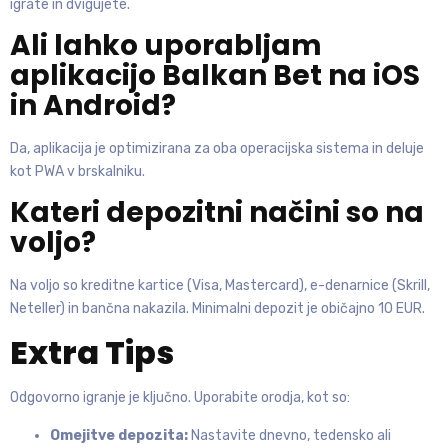
igrate in dvigujete.
Ali lahko uporabljam
aplikacijo Balkan Bet na iOS
in Android?
Da, aplikacija je optimizirana za oba operacijska sistema in deluje
kot PWA v brskalniku.
Kateri depozitni načini so na
voljo?
Na voljo so kreditne kartice (Visa, Mastercard), e-denarnice (Skrill,
Neteller) in bančna nakazila. Minimalni depozit je običajno 10 EUR.
Extra Tips
Odgovorno igranje je ključno. Uporabite orodja, kot so:
Omejitve depozita:
Nastavite dnevno, tedensko ali