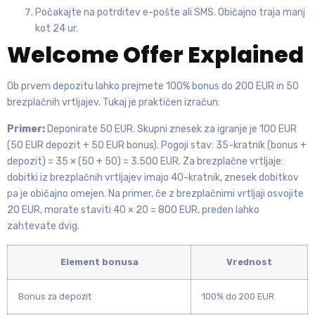
Počakajte na potrditev e-pošte ali SMS. Običajno traja manj
kot 24 ur.
Welcome Offer Explained
Ob prvem depozitu lahko prejmete 100% bonus do 200 EUR in 50
brezplačnih vrtljajev. Tukaj je praktičen izračun:
Primer:
Deponirate 50 EUR. Skupni znesek za igranje je 100 EUR
(50 EUR depozit + 50 EUR bonus). Pogoji stav: 35-kratnik (bonus +
depozit) = 35 × (50 + 50) = 3.500 EUR. Za brezplačne vrtljaje:
dobitki iz brezplačnih vrtljajev imajo 40-kratnik, znesek dobitkov
pa je običajno omejen. Na primer, če z brezplačnimi vrtljaji osvojite
20 EUR, morate staviti 40 × 20 = 800 EUR, preden lahko
zahtevate dvig.
Element bonusa
Vrednost
Bonus za depozit
100% do 200 EUR