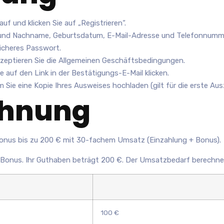
uf und klicken Sie auf „Registrieren“.
r- und Nachname, Geburtsdatum, E-Mail-Adresse und Telefonnumm
sicheres Passwort.
zeptieren Sie die Allgemeinen Geschäftsbedingungen.
e auf den Link in der Bestätigungs-E-Mail klicken.
m Sie eine Kopie Ihres Ausweises hochladen (gilt für die erste Aus
chnung
onus bis zu 200 € mit 30-fachem Umsatz (Einzahlung + Bonus).
 Bonus. Ihr Guthaben beträgt 200 €. Der Umsatzbedarf berechnet
100 €