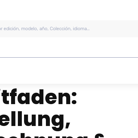
itfaden:
ellung,