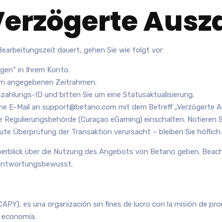
 Verzögerte Aus
arbeitungszeit dauert, gehen Sie wie folgt vor:
gen“ in Ihrem Konto.
em angegebenen Zeitrahmen.
szahlungs-ID und bitten Sie um eine Statusaktualisierung.
 eine E-Mail an support@betano.com mit dem Betreff „Verzögerte 
ge Regulierungsbehörde (Curaçao eGaming) einschalten. Notieren S
te Überprüfung der Transaktion verursacht – bleiben Sie höflich 
berblick über die Nutzung des Angebots von Betano geben. Beach
erantwortungsbewusst.
Y), es una organización sin fines de lucro con la misión de promov
 economía.