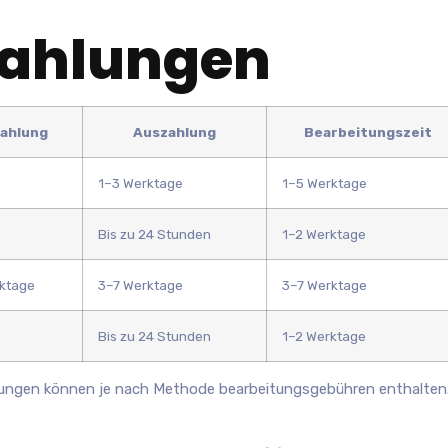
Zahlungen
zahlung
Auszahlung
Bearbeitungszeit
1–3 Werktage
1–5 Werktage
Bis zu 24 Stunden
1–2 Werktage
ktage
3–7 Werktage
3–7 Werktage
Bis zu 24 Stunden
1–2 Werktage
lungen können je nach Methode bearbeitungsgebühren enthalten. 