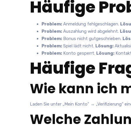
Häufige Pr
Problem:
Anmeldung fehlgeschlagen.
Lösu
Problem:
Auszahlung wird abgelehnt.
Lösu
Problem:
Bonus nicht gutgeschrieben.
Lös
Problem:
Spiel lädt nicht.
Lösung:
Aktualis
Problem:
Konto gesperrt.
Lösung:
Kontakti
Häufige Fra
Wie kann ich m
Laden Sie unter „Mein Konto“ → „Verifizierung“ e
Welche Zahlun