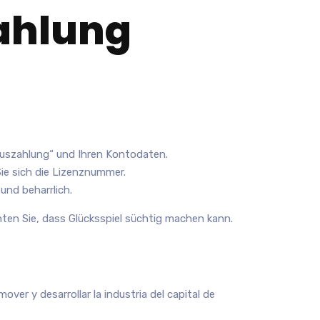
zahlung
Auszahlung“ und Ihren Kontodaten.
ie sich die Lizenznummer.
und beharrlich.
ten Sie, dass Glücksspiel süchtig machen kann.
er y desarrollar la industria del capital de