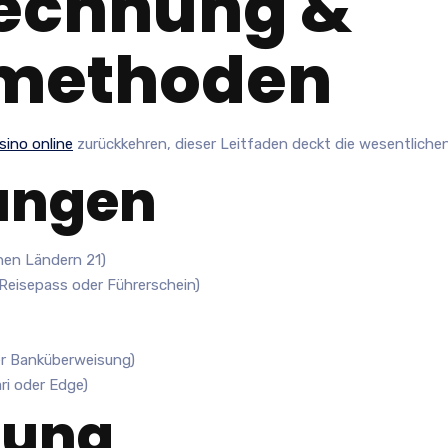
echnung &
methoden
sino online
zurückkehren, dieser Leitfaden deckt die wesentliche
ungen
chen Ländern 21)
 Reisepass oder Führerschein)
er Banküberweisung)
ri oder Edge)
lung