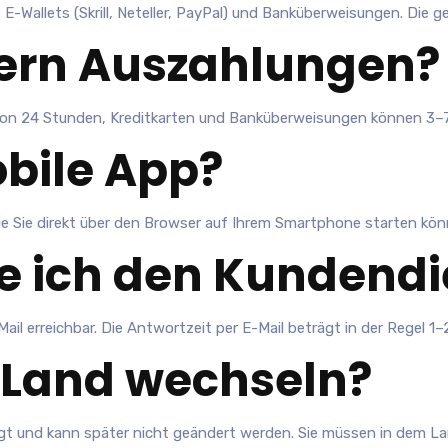
 E-Wallets (Skrill, Neteller, PayPal) und Banküberweisungen. Die 
ern Auszahlungen?
von 24 Stunden, Kreditkarten und Banküberweisungen können 3–
obile App?
e Sie direkt über den Browser auf Ihrem Smartphone starten könne
e ich den Kundendi
il erreichbar. Die Antwortzeit per E-Mail beträgt in der Regel 1
 Land wechseln?
legt und kann später nicht geändert werden. Sie müssen in dem L