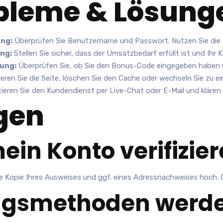
obleme & Lösung
ng:
Überprüfen Sie Benutzername und Passwort. Nutzen Sie die
ng:
Stellen Sie sicher, dass der Umsatzbedarf erfüllt ist und Ihr Ko
ung:
Überprüfen Sie, ob Sie den Bonus-Code eingegeben haben u
ieren Sie die Seite, löschen Sie den Cache oder wechseln Sie zu 
eren Sie den Kundendienst per Live-Chat oder E-Mail und klären 
gen
ein Konto verifizie
ine Kopie Ihres Ausweises und ggf. eines Adressnachweises hoch. 
gsmethoden werden