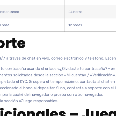
Instantáneo
24 horas
1 hora
12 horas
orte
 24/7 a través de chat en vivo, correo electrónico y teléfono. Esc
tu contraseña usando el enlace «¿Olvidaste tu contraseña?» en l
entos solicitados desde la sección «Mi cuenta» / «Verificación».
letado el KYC. Si supera el tiempo máximo, contacta al chat en 
leccionado el bono al depositar. Si no, contacta a soporte con el I
impia la caché del navegador o prueba con otro navegador.
 la sección «Juego responsable».
icionales – Jue