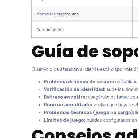
Monedero electrónico
Criptomoneda
Guía de sop
El servicio de atención al cliente está disponible
Problema de inicio de sesión:
restablece 
Verificación de identidad:
sube los docum
Retraso en retiro:
asegúrate de haber comp
Bono no acreditado:
verifica que hayas se
Problemas técnicos (juego no carga):
l
Límites de juego:
puedes configurarlos en
Consejos ad