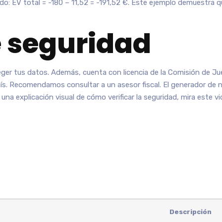
odo: EV total = -180 – 11,52 = -191,52 €. Este ejemplo demuestra 
 seguridad
teger tus datos. Además, cuenta con licencia de la Comisión de Ju
aís. Recomendamos consultar a un asesor fiscal. El generador de 
na explicación visual de cómo verificar la seguridad, mira este vi
Descripción