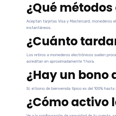
¿Qué métodos 
Aceptan tarjetas Visa y Mastercard, monederos el
instantáneos.
¿Cuánto tardan
Los retiros a monederos electrónicos suelen proce
acreditan en aproximadamente 1 hora.
¿Hay un bono 
Sí, el bono de bienvenida típico es del 100% hasta 
¿Cómo activo l
Ve a la configuración de seguridad de tu cuenta, s