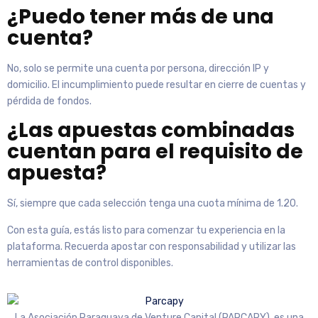
¿Puedo tener más de una
cuenta?
No, solo se permite una cuenta por persona, dirección IP y
domicilio. El incumplimiento puede resultar en cierre de cuentas y
pérdida de fondos.
¿Las apuestas combinadas
cuentan para el requisito de
apuesta?
Sí, siempre que cada selección tenga una cuota mínima de 1.20.
Con esta guía, estás listo para comenzar tu experiencia en la
plataforma. Recuerda apostar con responsabilidad y utilizar las
herramientas de control disponibles.
La Asociación Paraguaya de Venture Capital (PARCAPY), es una