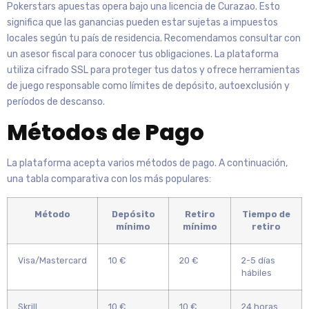
Pokerstars apuestas opera bajo una licencia de Curazao. Esto
significa que las ganancias pueden estar sujetas a impuestos
locales según tu país de residencia. Recomendamos consultar con
un asesor fiscal para conocer tus obligaciones. La plataforma
utiliza cifrado SSL para proteger tus datos y ofrece herramientas
de juego responsable como límites de depósito, autoexclusión y
períodos de descanso.
Métodos de Pago
La plataforma acepta varios métodos de pago. A continuación,
una tabla comparativa con los más populares:
Método
Depósito
Retiro
Tiempo de
mínimo
mínimo
retiro
Visa/Mastercard
10 €
20 €
2-5 días
hábiles
Skrill
10 €
10 €
24 horas