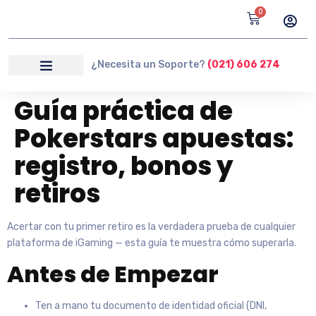
0
¿Necesita un Soporte?
(021) 606 274
Guía práctica de
Pokerstars apuestas:
registro, bonos y
retiros
Acertar con tu primer retiro es la verdadera prueba de cualquier
plataforma de iGaming — esta guía te muestra cómo superarla.
Antes de Empezar
Ten a mano tu documento de identidad oficial (DNI,