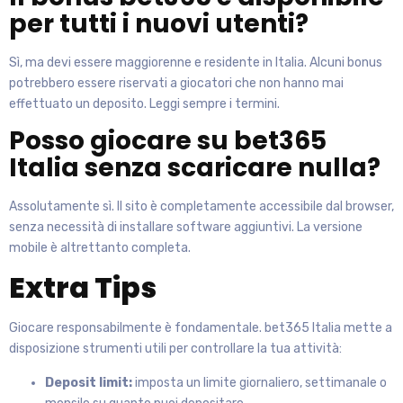
per tutti i nuovi utenti?
Sì, ma devi essere maggiorenne e residente in Italia. Alcuni bonus
potrebbero essere riservati a giocatori che non hanno mai
effettuato un deposito. Leggi sempre i termini.
Posso giocare su bet365
Italia senza scaricare nulla?
Assolutamente sì. Il sito è completamente accessibile dal browser,
senza necessità di installare software aggiuntivi. La versione
mobile è altrettanto completa.
Extra Tips
Giocare responsabilmente è fondamentale. bet365 Italia mette a
disposizione strumenti utili per controllare la tua attività:
Deposit limit:
imposta un limite giornaliero, settimanale o