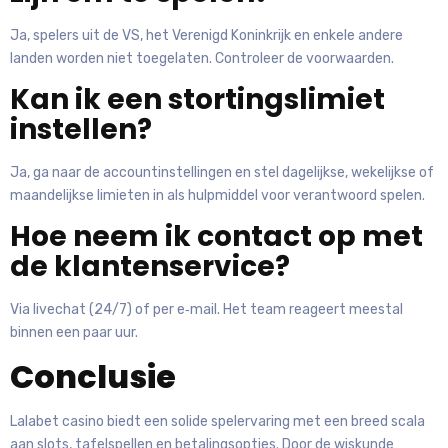
Ja, spelers uit de VS, het Verenigd Koninkrijk en enkele andere
landen worden niet toegelaten. Controleer de voorwaarden.
Kan ik een stortingslimiet
instellen?
Ja, ga naar de accountinstellingen en stel dagelijkse, wekelijkse of
maandelijkse limieten in als hulpmiddel voor verantwoord spelen.
Hoe neem ik contact op met
de klantenservice?
Via livechat (24/7) of per e‑mail. Het team reageert meestal
binnen een paar uur.
Conclusie
Lalabet casino biedt een solide spelervaring met een breed scala
aan slots, tafelspellen en betalingsopties. Door de wiskunde