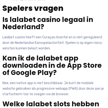
Spelers vragen
Is lalabet casino legaal in
Nederland?
Lalabet casino heeft een Curaçao‑licentie en is niet gereguleerd
door de Nederlandse Kansspelautoriteit. Spelen is op eigen risico;
winsten kunnen belast worden.
Kan ik de lalabet app
downloaden in de App Store
of Google Play?
Nee, een native app is niet beschikbaar. Je kunt de mobiele
website gebruiken als progressive webapp (PWA) door deze aan je
startscherm toe te voegen via de browser.
Welke lalabet slots hebben