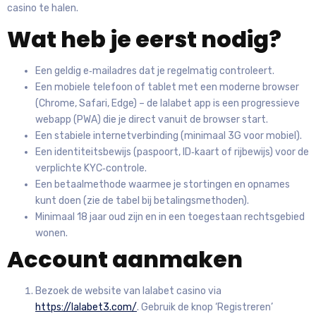
casino te halen.
Wat heb je eerst nodig?
Een geldig e‑mailadres dat je regelmatig controleert.
Een mobiele telefoon of tablet met een moderne browser
(Chrome, Safari, Edge) – de lalabet app is een progressieve
webapp (PWA) die je direct vanuit de browser start.
Een stabiele internetverbinding (minimaal 3G voor mobiel).
Een identiteitsbewijs (paspoort, ID‑kaart of rijbewijs) voor de
verplichte KYC‑controle.
Een betaalmethode waarmee je stortingen en opnames
kunt doen (zie de tabel bij betalingsmethoden).
Minimaal 18 jaar oud zijn en in een toegestaan rechtsgebied
wonen.
Account aanmaken
Bezoek de website van lalabet casino via
https://lalabet3.com/
. Gebruik de knop ‘Registreren’