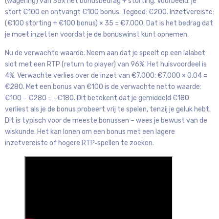
(wagering) van 35x het bonusbedrag + storting. Voorbeeld: je
stort €100 en ontvangt €100 bonus. Tegoed: €200. Inzetvereiste:
(€100 storting + €100 bonus) × 35 = €7.000. Dat is het bedrag dat
je moet inzetten voordat je de bonuswinst kunt opnemen.
Nu de verwachte waarde. Neem aan dat je speelt op een lalabet
slot met een RTP (return to player) van 96%. Het huisvoordeel is
4%. Verwachte verlies over de inzet van €7.000: €7.000 × 0,04 =
€280. Met een bonus van €100 is de verwachte netto waarde:
€100 – €280 = –€180. Dit betekent dat je gemiddeld €180
verliest als je de bonus probeert vrij te spelen, tenzij je geluk hebt.
Dit is typisch voor de meeste bonussen – wees je bewust van de
wiskunde. Het kan lonen om een bonus met een lagere
inzetvereiste of hogere RTP‑spellen te zoeken.