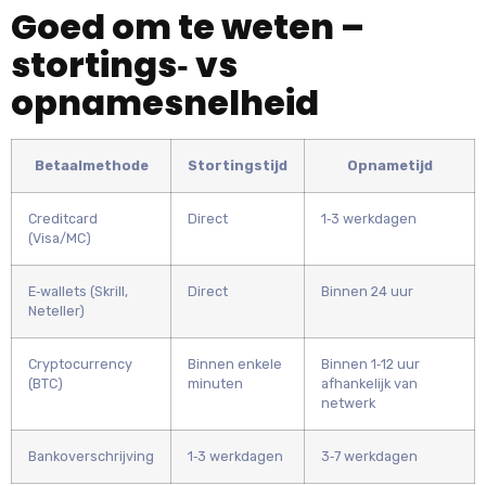
Goed om te weten –
stortings‑ vs
opnamesnelheid
Betaalmethode
Stortingstijd
Opnametijd
Creditcard
Direct
1‑3 werkdagen
(Visa/MC)
E‑wallets (Skrill,
Direct
Binnen 24 uur
Neteller)
Cryptocurrency
Binnen enkele
Binnen 1‑12 uur
(BTC)
minuten
afhankelijk van
netwerk
Bankoverschrijving
1‑3 werkdagen
3‑7 werkdagen