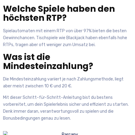
Welche Spiele haben den
höchsten RTP?
Spielautomaten mit einem RTP von über 97% bieten die besten
Gewinnchancen. Tischspiele wie Blackjack haben ebenfalls hohe
RTPs, tragen aber oft weniger zum Umsatz bei.
Was ist die
Mindesteinzahlung?
Die Mindesteinzahlung variiert je nach Zahlungsmethode, liegt
aber meist zwischen 10 € und 20 €.
Mit dieser Schritt-für-Schritt-Anleitung bist du bestens
vorbereitet, um dein Spielerlebnis sicher und effizient zu starten.
Denk immer daran, verantwortungsvoll zu spielen und die
Bonusbedingungen genau zu lesen.