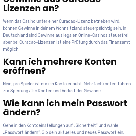
Lizenzen an?
Wenn das Casino unter einer Curacao-Lizenz betrieben wird,
können Gewinne in deinem Wohnsitzland steuerpflichtig sein. In
Deutschland sind Gewinne aus legalen Online-Casinos steuerfrei,
aber bei Curacao-Lizenzen ist eine Prüfung durch das Finanzamt
möglich.
Kann ich mehrere Konten
eröffnen?
Nein, pro Spieler ist nur ein Konto erlaubt. Mehrfachkonten führen
zur Sperrung aller Konten und Verlust der Gewinne.
Wie kann ich mein Passwort
ändern?
Gehe in den Kontoeinstellungen auf „Sicherheit“ und wähle
„Passwort ändern“. Gib dein aktuelles und neues Passwort ein.