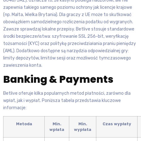
8048/JAZ). Oznacza to, że kasyno podlega nadzorowi, ale nie
zapewnia takiego samego poziomu ochrony jak licencje krajowe
(np. Malta, Wielka Brytania). Dla graczy z UE może to skutkować
obowiązkiem samodzielnego rozliczenia podatku od wygranych.
Zawsze sprawdzaj lokalne przepisy. Betlive stosuje standardowe
środki bezpieczeństwa: szyfrowanie SSL 256-bit, weryfikację
tożsamości (KYC) oraz politykę przeciwdziałania praniu pieniędzy
(AML). Dodatkowo dostępne są narzędzia odpowiedzialnej gry:
limity depozytów, limitów sesji oraz możliwość tymczasowego
zawieszenia konta.
Banking & Payments
Betlive oferuje kilka popularnych metod płatności, zarówno dla
wpłat, jak i wypłat. Poniższa tabela przedstawia kluczowe
informacje:
Metoda
Min.
Min.
Czas wypłaty
wpłata
wypłata