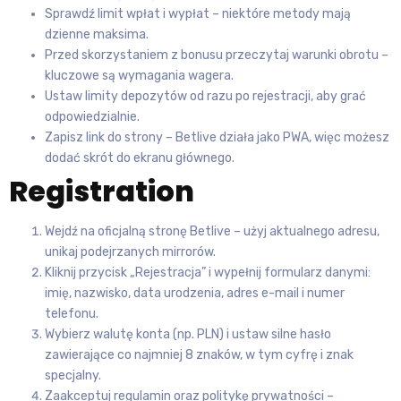
Sprawdź limit wpłat i wypłat – niektóre metody mają
dzienne maksima.
Przed skorzystaniem z bonusu przeczytaj warunki obrotu –
kluczowe są wymagania wagera.
Ustaw limity depozytów od razu po rejestracji, aby grać
odpowiedzialnie.
Zapisz link do strony – Betlive działa jako PWA, więc możesz
dodać skrót do ekranu głównego.
Registration
Wejdź na oficjalną stronę Betlive – użyj aktualnego adresu,
unikaj podejrzanych mirrorów.
Kliknij przycisk „Rejestracja” i wypełnij formularz danymi:
imię, nazwisko, data urodzenia, adres e-mail i numer
telefonu.
Wybierz walutę konta (np. PLN) i ustaw silne hasło
zawierające co najmniej 8 znaków, w tym cyfrę i znak
specjalny.
Zaakceptuj regulamin oraz politykę prywatności –