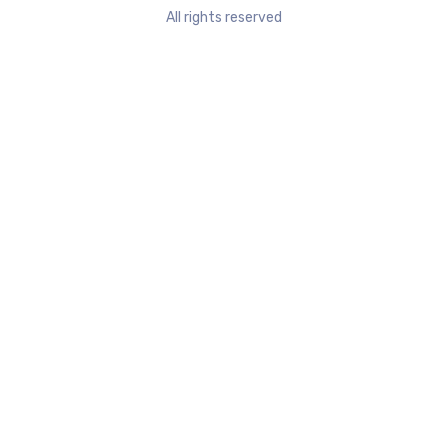
All rights reserved