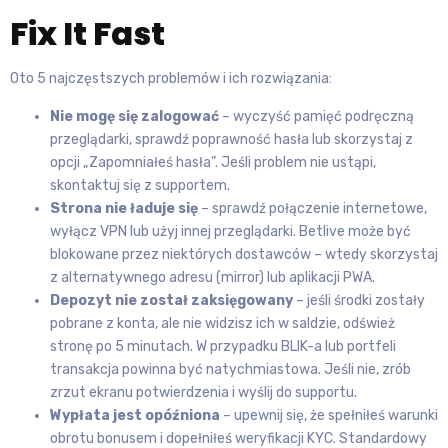
Fix It Fast
Oto 5 najczęstszych problemów i ich rozwiązania:
Nie mogę się zalogować
– wyczyść pamięć podręczną
przeglądarki, sprawdź poprawność hasła lub skorzystaj z
opcji „Zapomniałeś hasła”. Jeśli problem nie ustąpi,
skontaktuj się z supportem.
Strona nie ładuje się
– sprawdź połączenie internetowe,
wyłącz VPN lub użyj innej przeglądarki. Betlive może być
blokowane przez niektórych dostawców – wtedy skorzystaj
z alternatywnego adresu (mirror) lub aplikacji PWA.
Depozyt nie został zaksięgowany
– jeśli środki zostały
pobrane z konta, ale nie widzisz ich w saldzie, odśwież
stronę po 5 minutach. W przypadku BLIK-a lub portfeli
transakcja powinna być natychmiastowa. Jeśli nie, zrób
zrzut ekranu potwierdzenia i wyślij do supportu.
Wypłata jest opóźniona
– upewnij się, że spełniłeś warunki
obrotu bonusem i dopełniłeś weryfikacji KYC. Standardowy