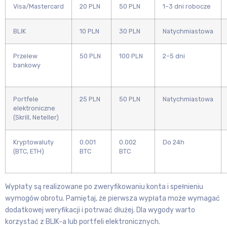
Visa/Mastercard
20 PLN
50 PLN
1–3 dni robocze
BLIK
10 PLN
30 PLN
Natychmiastowa
Przelew
50 PLN
100 PLN
2–5 dni
bankowy
Portfele
25 PLN
50 PLN
Natychmiastowa
elektroniczne
(Skrill, Neteller)
Kryptowaluty
0.001
0.002
Do 24h
(BTC, ETH)
BTC
BTC
Wypłaty są realizowane po zweryfikowaniu konta i spełnieniu
wymogów obrotu. Pamiętaj, że pierwsza wypłata może wymagać
dodatkowej weryfikacji i potrwać dłużej. Dla wygody warto
korzystać z BLIK-a lub portfeli elektronicznych.