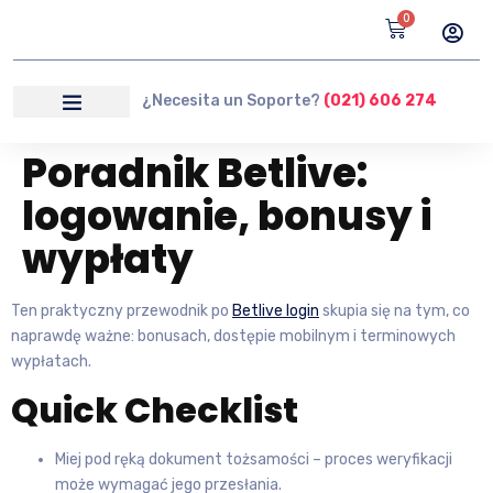
0
¿Necesita un Soporte?
(021) 606 274
Poradnik Betlive:
logowanie, bonusy i
wypłaty
Ten praktyczny przewodnik po
Betlive login
skupia się na tym, co
naprawdę ważne: bonusach, dostępie mobilnym i terminowych
wypłatach.
Quick Checklist
Miej pod ręką dokument tożsamości – proces weryfikacji
może wymagać jego przesłania.