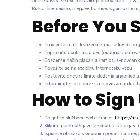
Online kasina se uvelike razlikuju po kvaliteti – o
Rizk online casino, njegove bonuse, sigurnosne mjere
Before You S
Provjerite imate li važeću e-mail adresu i bro
Pripremite osobnu ispravu (osobna ili putovn
Odaberite način plaćanja: kartica, e-novčanik 
Povežite se na stabilnu internetsku vezu.
Postavite dnevne limite klađenja unaprijed u
Informirajte se o poreznim obvezama: dobitc
How to Sign
Posjetite službenu web stranicu
https://rizk
Kliknite gumb «Prijavi se» ili «Registracija»
Ispunite obrazac s osobnim podacima: ime, p