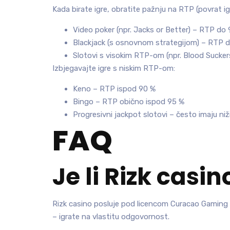
Kada birate igre, obratite pažnju na RTP (povrat ig
Video poker (npr. Jacks or Better) – RTP do 
Blackjack (s osnovnom strategijom) – RTP d
Slotovi s visokim RTP-om (npr. Blood Sucke
Izbjegavajte igre s niskim RTP-om:
Keno – RTP ispod 90 %
Bingo – RTP obično ispod 95 %
Progresivni jackpot slotovi – često imaju niž
FAQ
Je li Rizk casi
Rizk casino posluje pod licencom Curacao Gaming A
– igrate na vlastitu odgovornost.