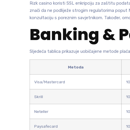
Rizk casino koristi SSL enkripciju za zaštitu podat
znači da ne podliježe strogim regulatorima poput
konzultaciju s poreznim savjetnikom. Također, omo
Banking & 
Sljedeća tablica prikazuje uobičajene metode plaćan
Metoda
Visa/Mastercard
10
Skrill
10
Neteller
10
Paysafecard
10