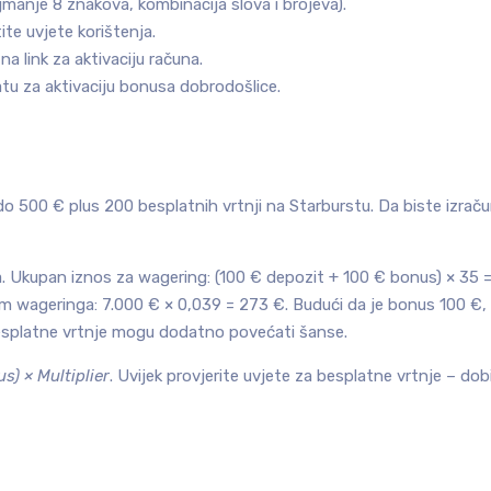
jmanje 8 znakova, kombinacija slova i brojeva).
ite uvjete korištenja.
 na link za aktivaciju računa.
latu za aktivaciju bonusa dobrodošlice.
o 500 € plus 200 besplatnih vrtnji na Starburstu. Da biste izraču
a. Ukupan iznos za wagering: (100 € depozit + 100 € bonus) × 35 =
om wageringa: 7.000 € × 0,039 = 273 €. Budući da je bonus 100 €, 
besplatne vrtnje mogu dodatno povećati šanse.
) × Multiplier
. Uvijek provjerite uvjete za besplatne vrtnje – do