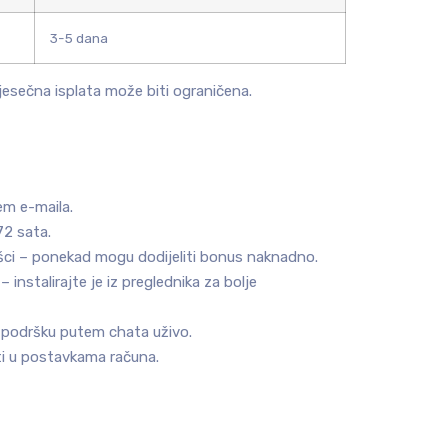
3-5 dana
esečna isplata može biti ograničena.
tem e-maila.
72 sata.
odršci – ponekad mogu dodijeliti bonus naknadno.
 instalirajte je iz preglednika za bolje
te podršku putem chata uživo.
diti u postavkama računa.