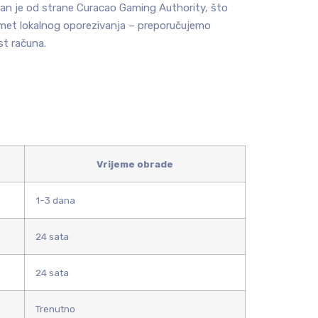
ciran je od strane Curacao Gaming Authority, što
edmet lokalnog oporezivanja – preporučujemo
st računa.
Vrijeme obrade
1-3 dana
24 sata
24 sata
Trenutno