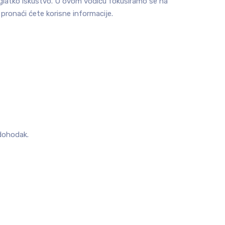
za glatko iskustvo. U ovom vodiču fokusiramo se na
, pronaći ćete korisne informacije.
 dohodak.