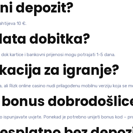
ni depozit?
htijeva 10 €.
plata dobitka?
dok kartice i bankovni prijenosi mogu potrajati 1-5 dana.
ikacija za igranje?
 ali Rizk online casino nudi prilagođenu mobilnu verziju koja se mo
i bonus dobrodošlic
o ispunjavate uvjete. Ponekad je potrebno unijeti bonus kod – pro
besplatno bez depoz