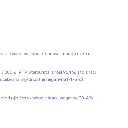
nali stvarnu vrijednost bonusa, morate uzeti u
 7.000 €. RTP Starbursta iznosi 96,1 %, što znači
očekivana vrijednost je negativna (-173 €).
bici od njih često također imaju wagering 30-40x.