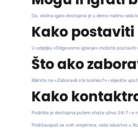
Da, većina igara dostupna je u demo načinu rada bez
Kako postaviti
U odjeljku «Odgovorno igranje» možete postaviti dn
Što ako zabora
Kliknite na «Zaboravili ste lozinku?» i slijedite u
Kako kontaktr
Podrška je dostupna putem chata uživo 24/7 i e-ma
Pridržavajući se ovih smjernica, vaše iskustvo u Riz