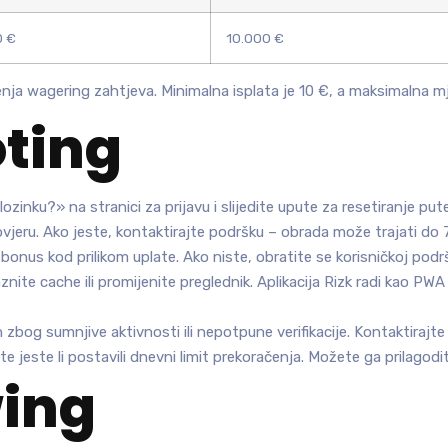
0 €
10.000 €
a wagering zahtjeva. Minimalna isplata je 10 €, a maksimalna mj
ting
 lozinku?» na stranici za prijavu i slijedite upute za resetiranje pu
provjeru. Ako jeste, kontaktirajte podršku – obrada može trajati do 
jeli bonus kod prilikom uplate. Ako niste, obratite se korisničkoj p
znite cache ili promijenite preglednik. Aplikacija Rizk radi kao PWA –
n zbog sumnjive aktivnosti ili nepotpune verifikacije. Kontaktiraj
ite jeste li postavili dnevni limit prekoračenja. Možete ga prilago
ing