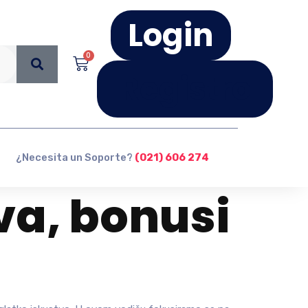
Login
0
Registro
¿Necesita un Soporte?
(021) 606 274
ava, bonusi