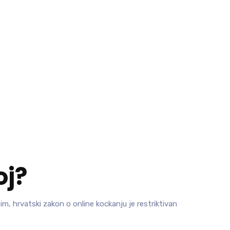
oj?
, hrvatski zakon o online kockanju je restriktivan