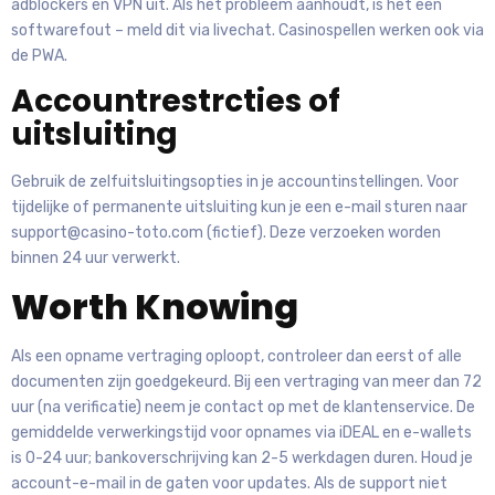
adblockers en VPN uit. Als het probleem aanhoudt, is het een
softwarefout – meld dit via livechat. Casinospellen werken ook via
de PWA.
Accountrestrcties of
uitsluiting
Gebruik de zelfuitsluitingsopties in je accountinstellingen. Voor
tijdelijke of permanente uitsluiting kun je een e-mail sturen naar
support@casino-toto.com (fictief). Deze verzoeken worden
binnen 24 uur verwerkt.
Worth Knowing
Als een opname vertraging oploopt, controleer dan eerst of alle
documenten zijn goedgekeurd. Bij een vertraging van meer dan 72
uur (na verificatie) neem je contact op met de klantenservice. De
gemiddelde verwerkingstijd voor opnames via iDEAL en e-wallets
is 0-24 uur; bankoverschrijving kan 2-5 werkdagen duren. Houd je
account-e-mail in de gaten voor updates. Als de support niet