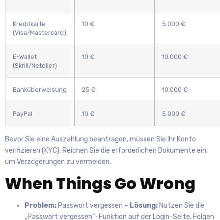
Kreditkarte
10 €
5.000 €
(Visa/Mastercard)
E-Wallet
10 €
10.000 €
(Skrill/Neteller)
Banküberweisung
25 €
10.000 €
PayPal
10 €
5.000 €
Bevor Sie eine Auszahlung beantragen, müssen Sie Ihr Konto
verifizieren (KYC). Reichen Sie die erforderlichen Dokumente ein,
um Verzögerungen zu vermeiden.
When Things Go Wrong
Problem:
Passwort vergessen –
Lösung:
Nutzen Sie die
„Passwort vergessen“-Funktion auf der Login-Seite. Folgen