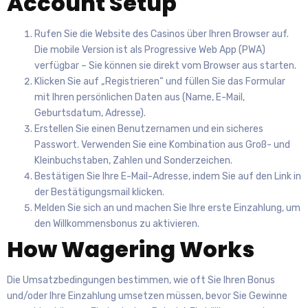
Account Setup
Rufen Sie die Website des Casinos über Ihren Browser auf.
Die mobile Version ist als Progressive Web App (PWA)
verfügbar – Sie können sie direkt vom Browser aus starten.
Klicken Sie auf „Registrieren“ und füllen Sie das Formular
mit Ihren persönlichen Daten aus (Name, E-Mail,
Geburtsdatum, Adresse).
Erstellen Sie einen Benutzernamen und ein sicheres
Passwort. Verwenden Sie eine Kombination aus Groß- und
Kleinbuchstaben, Zahlen und Sonderzeichen.
Bestätigen Sie Ihre E-Mail-Adresse, indem Sie auf den Link in
der Bestätigungsmail klicken.
Melden Sie sich an und machen Sie Ihre erste Einzahlung, um
den Willkommensbonus zu aktivieren.
How Wagering Works
Die Umsatzbedingungen bestimmen, wie oft Sie Ihren Bonus
und/oder Ihre Einzahlung umsetzen müssen, bevor Sie Gewinne