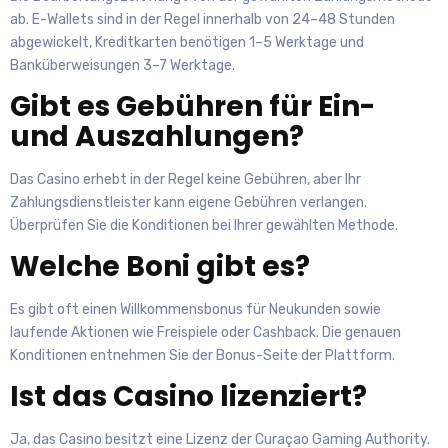
ab. E-Wallets sind in der Regel innerhalb von 24–48 Stunden
abgewickelt, Kreditkarten benötigen 1–5 Werktage und
Banküberweisungen 3–7 Werktage.
Gibt es Gebühren für Ein-
und Auszahlungen?
Das Casino erhebt in der Regel keine Gebühren, aber Ihr
Zahlungsdienstleister kann eigene Gebühren verlangen.
Überprüfen Sie die Konditionen bei Ihrer gewählten Methode.
Welche Boni gibt es?
Es gibt oft einen Willkommensbonus für Neukunden sowie
laufende Aktionen wie Freispiele oder Cashback. Die genauen
Konditionen entnehmen Sie der Bonus-Seite der Plattform.
Ist das Casino lizenziert?
Ja, das Casino besitzt eine Lizenz der Curaçao Gaming Authority.