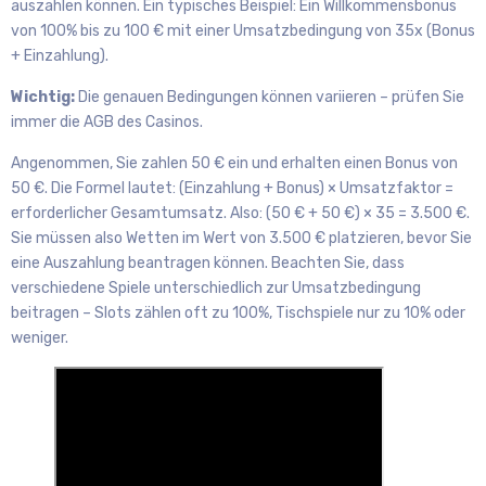
auszahlen können. Ein typisches Beispiel: Ein Willkommensbonus
von 100% bis zu 100 € mit einer Umsatzbedingung von 35x (Bonus
+ Einzahlung).
Wichtig:
Die genauen Bedingungen können variieren – prüfen Sie
immer die AGB des Casinos.
Angenommen, Sie zahlen 50 € ein und erhalten einen Bonus von
50 €. Die Formel lautet: (Einzahlung + Bonus) × Umsatzfaktor =
erforderlicher Gesamtumsatz. Also: (50 € + 50 €) × 35 = 3.500 €.
Sie müssen also Wetten im Wert von 3.500 € platzieren, bevor Sie
eine Auszahlung beantragen können. Beachten Sie, dass
verschiedene Spiele unterschiedlich zur Umsatzbedingung
beitragen – Slots zählen oft zu 100%, Tischspiele nur zu 10% oder
weniger.