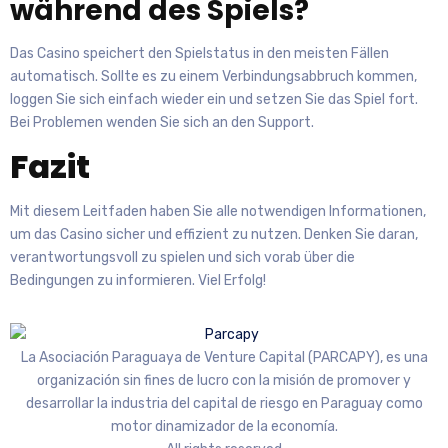
während des Spiels?
Das Casino speichert den Spielstatus in den meisten Fällen
automatisch. Sollte es zu einem Verbindungsabbruch kommen,
loggen Sie sich einfach wieder ein und setzen Sie das Spiel fort.
Bei Problemen wenden Sie sich an den Support.
Fazit
Mit diesem Leitfaden haben Sie alle notwendigen Informationen,
um das Casino sicher und effizient zu nutzen. Denken Sie daran,
verantwortungsvoll zu spielen und sich vorab über die
Bedingungen zu informieren. Viel Erfolg!
La Asociación Paraguaya de Venture Capital (PARCAPY), es una
organización sin fines de lucro con la misión de promover y
desarrollar la industria del capital de riesgo en Paraguay como
motor dinamizador de la economía.