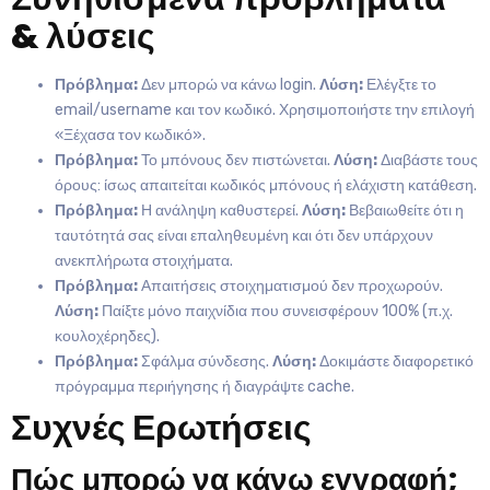
& λύσεις
Πρόβλημα:
Δεν μπορώ να κάνω login.
Λύση:
Ελέγξτε το
email/username και τον κωδικό. Χρησιμοποιήστε την επιλογή
«Ξέχασα τον κωδικό».
Πρόβλημα:
Το μπόνους δεν πιστώνεται.
Λύση:
Διαβάστε τους
όρους: ίσως απαιτείται κωδικός μπόνους ή ελάχιστη κατάθεση.
Πρόβλημα:
Η ανάληψη καθυστερεί.
Λύση:
Βεβαιωθείτε ότι η
ταυτότητά σας είναι επαληθευμένη και ότι δεν υπάρχουν
ανεκπλήρωτα στοιχήματα.
Πρόβλημα:
Απαιτήσεις στοιχηματισμού δεν προχωρούν.
Λύση:
Παίξτε μόνο παιχνίδια που συνεισφέρουν 100% (π.χ.
κουλοχέρηδες).
Πρόβλημα:
Σφάλμα σύνδεσης.
Λύση:
Δοκιμάστε διαφορετικό
πρόγραμμα περιήγησης ή διαγράψτε cache.
Συχνές Ερωτήσεις
Πώς μπορώ να κάνω εγγραφή;