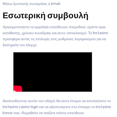
Μέσω ζωντανής συνομιλίας ή email.
Εσωτερική συμβουλή
Χρησιμοποιήστε τα εργαλεία υπεύθυνου παιχνιδιού: ορίστε όρια
κατάθεσης, χρόνου συνεδρίας και αυτο-αποκλεισμό. Το Instasino
προσφέρει αυτές τις επιλογές στις ρυθμίσεις λογαριασμού για να
διατηρείτε τον έλεγχο.
Ακολουθώντας αυτόν τον οδηγό, θα είστε έτοιμοι να απολαύσετε το
instasino casino login και να αξιοποιήσετε στο έπακρο το instasino
bonus σας. Θυμηθείτε να παίζετε πάντα υπεύθυνα.