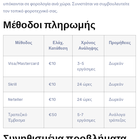
υπόκεινται σε φορολογία ανά χώρα. Συνιστάται να συμβουλευτείτε
τον τοπικό φοροτεχνικό σας.
Μέθοδοι πληρωμής
Μέθοδος
Ελάχ.
Χρόνος
Προμήθειες
Κατάθεση
Ανάληψης
Visa/Mastercard
€10
3-5
Δωρεάν
εργάσιμες
Skrill
€10
24 ώρες
Δωρεάν
Neteller
€10
24 ώρες
Δωρεάν
Τραπεζικό
€50
5-7
Ανάλογα
Έμβασμα
εργάσιμες
τράπεζας
Συνηθισμένα προβλήματα