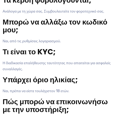
Τα κέρδη φορολογούνται;
Ανάλογα με τη χώρα σας. Συμβουλευτείτε τον φοροτεχνικό σας.
Μπορώ να αλλάξω τον κωδικό
μου;
Ναι, από τις ρυθμίσεις λογαριασμού.
Τι είναι το KYC;
Η διαδικασία επαλήθευσης ταυτότητας που απαιτείται για ασφαλείς
συναλλαγές.
Υπάρχει όριο ηλικίας;
Ναι, πρέπει να είστε τουλάχιστον 18 ετών.
Πώς μπορώ να επικοινωνήσω
με την υποστήριξη;