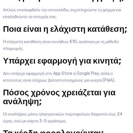
Απλώς επισκεφθείτε την ιστοσελίδα, συμπληρώστε τη φόρμα και
επαληθεύστε τα στοιχεία σας.
Ποια είναι η ελάχιστη κατάθεση;
Η ελάχιστη κατάθεση είναι συνήθως €10, ανάλογα με τη μέθοδο
πληρωμής.
Υπάρχει εφαρμογή για κινητά;
Δεν υπάρχει εφαρμογή στο App Store ή Google Play, αλλά ο
ιστότοπος είναι πλήρως βελτιστοποιημένος για κινητά (PWA).
Πόσος χρόνος χρειάζεται για
ανάληψη;
Οι αναλήψεις μέσω ηλεκτρονικών πορτοφολιών διαρκούν έως 24
ώρες, ενώ με κάρτα 3-5 εργάσιμες.