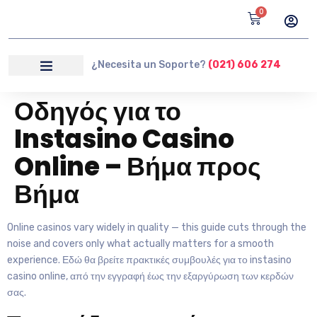
0
¿Necesita un Soporte?
(021) 606 274
Οδηγός για το
Instasino Casino
Online – Βήμα προς
Βήμα
Online casinos vary widely in quality — this guide cuts through the
noise and covers only what actually matters for a smooth
experience. Εδώ θα βρείτε πρακτικές συμβουλές για το instasino
casino online, από την εγγραφή έως την εξαργύρωση των κερδών
σας.