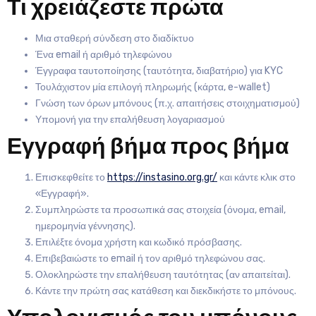
Τι χρειάζεστε πρώτα
Μια σταθερή σύνδεση στο διαδίκτυο
Ένα email ή αριθμό τηλεφώνου
Έγγραφα ταυτοποίησης (ταυτότητα, διαβατήριο) για KYC
Τουλάχιστον μία επιλογή πληρωμής (κάρτα, e-wallet)
Γνώση των όρων μπόνους (π.χ. απαιτήσεις στοιχηματισμού)
Υπομονή για την επαλήθευση λογαριασμού
Εγγραφή βήμα προς βήμα
Επισκεφθείτε το
https://instasino.org.gr/
και κάντε κλικ στο
«Εγγραφή».
Συμπληρώστε τα προσωπικά σας στοιχεία (όνομα, email,
ημερομηνία γέννησης).
Επιλέξτε όνομα χρήστη και κωδικό πρόσβασης.
Επιβεβαιώστε το email ή τον αριθμό τηλεφώνου σας.
Ολοκληρώστε την επαλήθευση ταυτότητας (αν απαιτείται).
Κάντε την πρώτη σας κατάθεση και διεκδικήστε το μπόνους.