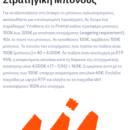
Για να αξιοποιήσετε στο έπακρο το μπόνους καλωσορίσματος,
ακολουθήστε μια υπολογισμένη προσέγγιση. Ας δούμε ένα
παράδειγμα: Υποθέστε ότι το Frumzi καζίνο προσφέρει μπόνους
100% έως 200€ με απαίτηση στοιχήματος (wagering requirement)
40x το ποσό του μπόνους. Αν καταθέσετε 100€, λαμβάνετε 100€
μπόνους. Το σύνολο του στοιχήματος που πρέπει να παίξετε είναι:
100€ (μπόνους) × 40 = 4.000€. Αν παίζετε έναν κουλοχέρη με RTP
96%, η αναμενόμενη απώλεια κατά τη διάρκεια της στοιχηματικής
απαίτησης είναι 4.000€ × (1 – 0,96) = 160€. Συγκρίνετε αυτό με το
μπόνους των 100€: υπάρχει αναμενόμενη απώλεια 60€. Επιλέξτε
παιχνίδια με υψηλό RTP και ελέγξτε αν τα παιχνίδια slot
συνεισφέρουν 100% στο στοίχημα.