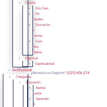
Familia
Edu.Com
Por
Edades
Educación
Y
Familia
Guía
Para
Padres
Espiritual
Espiritualidad
Institucional
¿Necesita un Soporte?
(021) 606 274
Categorias
Educación
Bambú
Lector
Aprender
A