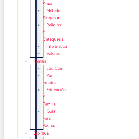
Amar
Método
Singapur
Religión
Y
Catequesis
Informática
Valores
Familia
Edu.Com
Por
Edades
Educación
Y
Familia
Guía
Para
Padres
Espiritual