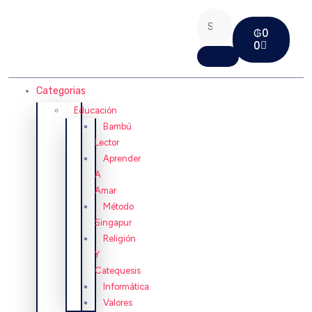
₲
0
0
Categorias
Educación
Bambú
Lector
Aprender
A
Amar
Método
Singapur
Religión
Y
Catequesis
Informática
Valores