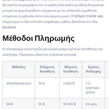
θα πρέπει να γνωρίζουν ότι τα κέρδη από καζίνο με άδεια Κουρασάο
μπορεί να φορολογηθούν σύμφωνα με την ελληνική νομοθεσία,
επομένως συμβουλευτείτε έναν φοροτεχνικό. Η hellspin mobile app
κληρονομεί το ίδιο επίπεδο ασφάλειας, καθώς βασίζεται στο ίδιο
backend.
Μέθοδοι Πληρωμής
Η πλατφόρμα υποστηρίζει μια ευρεία γκάμα τρόπων κατάθεσης και
ανάληψης. Παρακάτω βλέπετε τα βασικά στοιχεία:
Μέθοδος
Ελάχιστη
Μέγιστη
Χρόνος
Κατάθεση
Κατάθεση
Ανάληψης
VISA/Mastercard
10 €
5.000 €
1-3
εργάσιμες
ημέρες
Skrill
10 €
10.000 €
24 ώρες