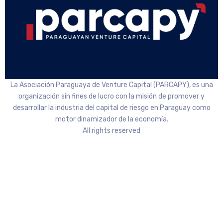
La Asociación Paraguaya de Venture Capital (PARCAPY), es una
organización sin fines de lucro con la misión de promover y
desarrollar la industria del capital de riesgo en Paraguay como
motor dinamizador de la economía.
All rights reserved