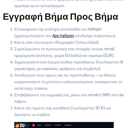
εργαλεία αυτο-αποκλεισμού.
Εγγραφή Βήμα Προς Βήμα
Επισκεφτείτε την επίσημη ιστοσελίδα του Hellspin
(χρησιμοποιήστε τον
App hellspin
σύνδεσμο παραπάνω).
Κάντε κλικ στο κουμπί «Εγγραφή» (πάνω δεξιά).
Συμπληρώστε τα προσωπικά σας στοιχεία: όνομα, email,
ημερομηνία γέννησης, χώρα (Ελλάδα) και νόμισμα (EUR).
Δημιουργήστε ένα ισχυρό κωδικό πρόσβασης (τουλάχιστον 8
χαρακτήρες, με κεφαλαία, αριθμούς και σύμβολα).
Αποδεχτείτε τους όρους και τις προϋποθέσεις – αν θέλετε,
ενεργοποιήστε το μπόνους καλωσορίσματος τσεκάροντας το
αντίστοιχο πλαίσιο.
Επιβεβαιώστε την εγγραφή σας μέσω του email ή SMS που θα
λάβετε.
Κάντε την πρώτη σας κατάθεση (τουλάχιστον 10 €) και
ξεκινήστε να παίζετε.