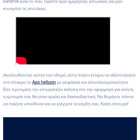
bankroll είναι το παν. Ορίστε όριο ημερήσιας απώλειας και μην
κυνηγάτε τις απώλειες.
Ακολουθώντας αυτόν τον οδηγό, είστε πλέον έτοιμοι να αξιοποιήσετε
στο έπακρο το
App hellspin
με ασφάλεια και αποτελεσματικότητα.
Είτε προτιμάτε την επιτραπέζια έκδοση είτε την εφαρμογή για κινητά,
η εμπειρία σας θα είναι ομαλή και διασκεδαστική. Να θυμάστε πάντα
να παίζετε υπεύθυνα και να ελέγχετε τα κέρδη σας. Καλή επιτυχία!