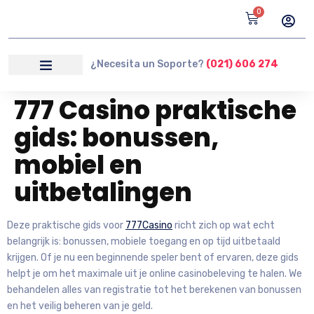
0
¿Necesita un Soporte?
(021) 606 274
777 Casino praktische
gids: bonussen,
mobiel en
uitbetalingen
Deze praktische gids voor
777Casino
richt zich op wat echt
belangrijk is: bonussen, mobiele toegang en op tijd uitbetaald
krijgen. Of je nu een beginnende speler bent of ervaren, deze gids
helpt je om het maximale uit je online casinobeleving te halen. We
behandelen alles van registratie tot het berekenen van bonussen
en het veilig beheren van je geld.