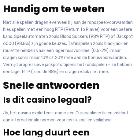
Handig om te weten
Niet alle spellen dragen evenveel bij aan de rondspeelvoorwaarden.
Kies spellen met een hoog RTP (Return to Player) voor een betere
kans. Speelautomaten zoals Blood Suckers (98% RTP) of Jackpot
6000 (98,8%) zijn goede keuzes. Tafelspellen zoals blackjack en
roulette hebben vaak een lager huisvoordeel (0,5-2%), maar
dragen soms maar 10% of 20% mee aan de bonusvoorwaarden.
Vermijd progressieve jackpots tijdens het rondspelen – ze hebben
een lager RTP (rond de 88%) en dragen vaak niet mee.
Snelle antwoorden
Is dit casino legaal?
Ja, het casino exploiteert onder een Curaçaolicentie en voldoet
aan internationale normen voor eerlijk spel en veiligheid.
Hoe lang duurt een