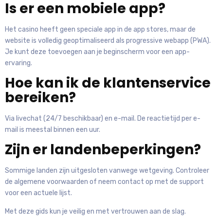
Is er een mobiele app?
Het casino heeft geen speciale app in de app stores, maar de
website is volledig geoptimaliseerd als progressive webapp (PWA).
Je kunt deze toevoegen aan je beginscherm voor een app-
ervaring.
Hoe kan ik de klantenservice
bereiken?
Via livechat (24/7 beschikbaar) en e-mail. De reactietijd per e-
mail is meestal binnen een uur.
Zijn er landenbeperkingen?
Sommige landen zijn uitgesloten vanwege wetgeving. Controleer
de algemene voorwaarden of neem contact op met de support
voor een actuele lijst.
Met deze gids kun je veilig en met vertrouwen aan de slag.