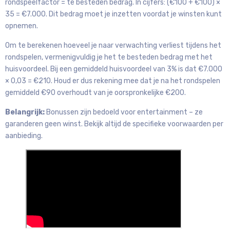
rondspeelfactor = te besteden bedrag. In cijfers: (€100 + €100) ×
35 = €7.000. Dit bedrag moet je inzetten voordat je winsten kunt
opnemen.
Om te berekenen hoeveel je naar verwachting verliest tijdens het
rondspelen, vermenigvuldig je het te besteden bedrag met het
huisvoordeel. Bij een gemiddeld huisvoordeel van 3% is dat €7.000
× 0,03 = €210. Houd er dus rekening mee dat je na het rondspelen
gemiddeld €90 overhoudt van je oorspronkelijke €200.
Belangrijk:
Bonussen zijn bedoeld voor entertainment – ze
garanderen geen winst. Bekijk altijd de specifieke voorwaarden per
aanbieding.