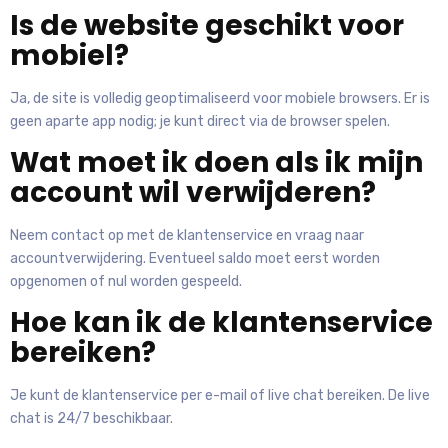
Is de website geschikt voor
mobiel?
Ja, de site is volledig geoptimaliseerd voor mobiele browsers. Er is
geen aparte app nodig; je kunt direct via de browser spelen.
Wat moet ik doen als ik mijn
account wil verwijderen?
Neem contact op met de klantenservice en vraag naar
accountverwijdering. Eventueel saldo moet eerst worden
opgenomen of nul worden gespeeld.
Hoe kan ik de klantenservice
bereiken?
Je kunt de klantenservice per e-mail of live chat bereiken. De live
chat is 24/7 beschikbaar.