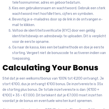
telefoonnummer, adres en geboortedatum.
Kies een gebruikersnaam en wachtwoord. Gebruik een sterk
wachtwoord met hoofdletters, cijfers en symbolen.
Bevestig je e-mailadres door op de link in de ontvangen e-
mail te klikken.
Voltooi de identiteitsverificatie (KYC) door een geldig
identiteitsbewijs en adresbewijs te uploaden. Dit is verplicht
voor de eerste opname.
Ga naar de kassa, kies een betaalmethode en doe je eerste
storting. Vergeet niet de bonuscode te activeren indien van
toepassing.
Calculating Your Bonus
Stel dat je een welkomstbonus van 100% tot €200 ontvangt. Je
stort €100, dus je ontvangt €100 bonus. De inzetvereiste is 35x
de storting plus bonus. De totale inzetvereiste is dan: (€100 +
€100) × 35 = €7.000. Dit betekent dat je €7.000 moet inzetten
voordat je de bonus en eventuele winsten kunt opnemen.