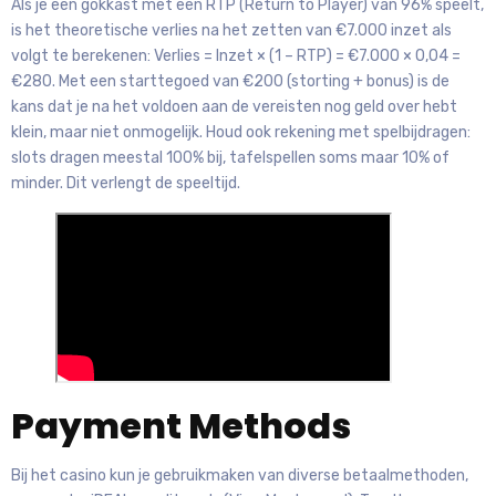
Als je een gokkast met een RTP (Return to Player) van 96% speelt,
is het theoretische verlies na het zetten van €7.000 inzet als
volgt te berekenen: Verlies = Inzet × (1 – RTP) = €7.000 × 0,04 =
€280. Met een starttegoed van €200 (storting + bonus) is de
kans dat je na het voldoen aan de vereisten nog geld over hebt
klein, maar niet onmogelijk. Houd ook rekening met spelbijdragen:
slots dragen meestal 100% bij, tafelspellen soms maar 10% of
minder. Dit verlengt de speeltijd.
Payment Methods
Bij het casino kun je gebruikmaken van diverse betaalmethoden,