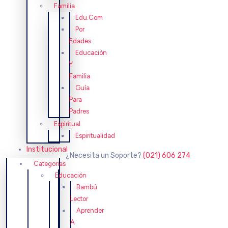
Familia
Edu.Com
Por
Edades
Educación
Y
Familia
Guía
Para
Padres
Espiritual
Espiritualidad
Institucional
¿Necesita un Soporte?
(021) 606 274
Categorias
Educación
Bambú
Lector
Aprender
A