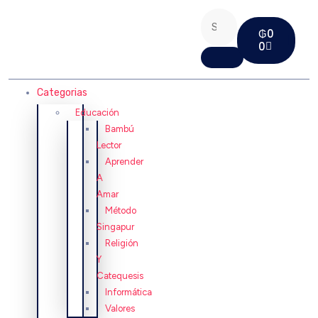
₲
0
0
Categorias
Educación
Bambú
Lector
Aprender
A
Amar
Método
Singapur
Religión
Y
Catequesis
Informática
Valores