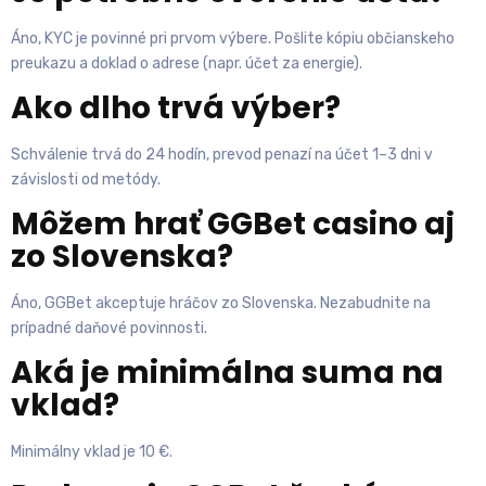
Áno, KYC je povinné pri prvom výbere. Pošlite kópiu občianskeho
preukazu a doklad o adrese (napr. účet za energie).
Ako dlho trvá výber?
Schválenie trvá do 24 hodín, prevod penazí na účet 1–3 dni v
závislosti od metódy.
Môžem hrať GGBet casino aj
zo Slovenska?
Áno, GGBet akceptuje hráčov zo Slovenska. Nezabudnite na
prípadné daňové povinnosti.
Aká je minimálna suma na
vklad?
Minimálny vklad je 10 €.