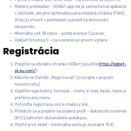
Mobilný prehliadač – GGBet app nie je samostatná aplikácia
v obchode, ale plne optimalizovaná mobilná stránka (PWA).
Stačí ju otvoriť v prehliadači a pridať na domovskú
obrazovku.
Minimálny vek 18 rokov – podľa licencie Curacao.
Doklad totožnosti – na overenie pri prvom výbere.
Registrácia
Prejdite na oficiálnu stránku GGBet (použite
https://ggbet-
sk.eu.com/
).
Kliknite na tlačidlo „Registrovať“ (zvyčajne v pravom
hornom rohu).
Vyplňte registračný formulár – meno, e‑mail, heslo, menu a
preferovanú menu.
Potvrďte registráciu cez e‑mailový link.
Prihláste sa a prejdite na osobný profil – dokončite overenie
(KYC) nahratím občianskeho preukazu.
Vložte prvý vklad – minimálna suma je zvyčajne 10 €.