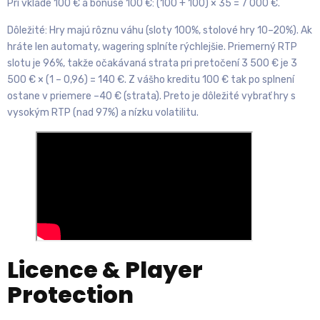
Pri vklade 100 € a bonuse 100 €: (100 + 100) × 35 = 7 000 €.
Dôležité: Hry majú rôznu váhu (sloty 100%, stolové hry 10–20%). Ak
hráte len automaty, wagering splníte rýchlejšie. Priemerný RTP
slotu je 96%, takže očakávaná strata pri pretočení 3 500 € je 3
500 € × (1 – 0,96) = 140 €. Z vášho kreditu 100 € tak po splnení
ostane v priemere –40 € (strata). Preto je dôležité vybrať hry s
vysokým RTP (nad 97%) a nízku volatilitu.
Licence & Player
Protection