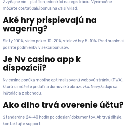
Zvyčajne nie – platí len jeden kód na registráciu. Výnimočne
môžete dostať ďalší bonus na ďalší vklad.
Aké hry prispievajú na
wagering?
Sloty 100%, video poker 10–20%, stolové hry 5–10%. Pred hraním si
pozrite podmienky v sekcii bonusov.
Je Nv casino app k
dispozícii?
Nv casino ponúka mobilne optimalizovanú webovú stránku (PWA),
ktorú si môžete pridať na domovskú obrazovku. Nevyžaduje sa
inštalácia z obchodu.
Ako dlho trvá overenie účtu?
Štandardne 24–48 hodín po odoslaní dokumentov. Ak trvá dlhšie,
kontaktujte support.