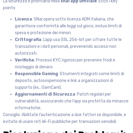
La sicurezza è prioritaria nella
snai app ufficiale
. Ecco i key
points:
Licenza
: SNai opera sotto licenza ADM italiana, che
garantisce conformità alle leggi sul gioco, inclusi limiti di
spesa e protezione dei minori.
Crittografia
: L’app usa SSL 256-bit per cifrare tutte le
transazioni e i dati personali, prevenendo accessi non
autorizzati.
Verifiche
: Processi KYC rigorosi per prevenire frodi e
riciclaggio di denaro.
Responsible Gaming
: Strumenti integrati come limiti di
deposito, autosospensione e link a organizzazioni di
supporto (es., GamCare).
Aggiornamenti di Sicurezza
: Patch regolari per
vulnerabilità, assicurando che l’app sia protetta da minacce
informatiche.
Consiglio: Abilitate l’autenticazione a due fattori se disponibile, e
evitate di usare reti Wi-Fi pubbliche per transazioni sensibili.