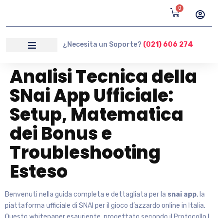
0
¿Necesita un Soporte?
(021) 606 274
Analisi Tecnica della
SNai App Ufficiale:
Setup, Matematica
dei Bonus e
Troubleshooting
Esteso
Benvenuti nella guida completa e dettagliata per la
snai app
, la
piattaforma ufficiale di SNAI per il gioco d’azzardo online in Italia.
Questo whitepaper esauriente, progettato secondo il Protocollo L,