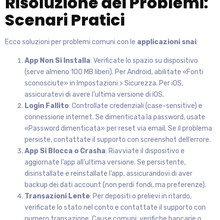
Risoluzione dei Problemi:
Scenari Pratici
Ecco soluzioni per problemi comuni con le
applicazioni snai
:
App Non Si Installa
: Verificate lo spazio su dispositivo
(serve almeno 100 MB liberi). Per Android, abilitate «Fonti
sconosciute» in Impostazioni > Sicurezza. Per iOS,
assicuratevi di avere l’ultima versione di iOS.
Login Fallito
: Controllate credenziali (case-sensitive) e
connessione internet. Se dimenticata la password, usate
«Password dimenticata» per reset via email. Se il problema
persiste, contattate il supporto con screenshot dell’errore.
App Si Blocca o Crasha
: Riavviate il dispositivo e
aggiornate l’app all’ultima versione. Se persistente,
disinstallate e reinstallate l’app, assicurandovi di aver
backup dei dati account (non perdi fondi, ma preferenze).
Transazioni Lente
: Per depositi o prelievi in ritardo,
verificate lo stato nel conto e contattate il supporto con
numero transazione. Cause comuni: verifiche bancarie o