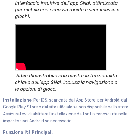
Interfaccia intuitiva dell’app SNai, ottimizzata
per mobile con accesso rapido a scommesse e
giochi.
Video dimostrativo che mostra le funzionalità
chiave dell’app SNai, inclusa la navigazione e
le opzioni di gioco.
Installazione
: Per iOS, scaricate dall’App Store; per Android, dal
Google Play Store o dal sito ufficiale se non disponibile nello store.
Assicuratevi di abilitare l’installazione da fonti sconosciute nelle
impostazioni Android se necessario.
Funzionalità Principali
: