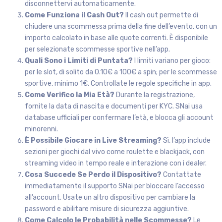
disconnettervi automaticamente.
Come Funziona il Cash Out?
Il cash out permette di
chiudere una scommessa prima della fine dell’evento, con un
importo calcolato in base alle quote correnti. È disponibile
per selezionate scommesse sportive nell’app.
Quali Sono i Limiti di Puntata?
I limiti variano per gioco:
per le slot, di solito da 0.10€ a 100€ a spin; per le scommesse
sportive, minimo 1€. Controllate le regole specifiche in app.
Come Verifico la Mia Età?
Durante la registrazione,
fornite la data di nascita e documenti per KYC. SNai usa
database ufficiali per confermare l’età, e blocca gli account
minorenni.
È Possibile Giocare in Live Streaming?
Sì, l’app include
sezioni per giochi dal vivo come roulette e blackjack, con
streaming video in tempo reale e interazione con i dealer.
Cosa Succede Se Perdo il Dispositivo?
Contattate
immediatamente il supporto SNai per bloccare l’accesso
all’account. Usate un altro dispositivo per cambiare la
password e abilitare misure di sicurezza aggiuntive.
Come Calcolo le Probabilità nelle Scommesse?
Le