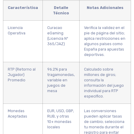
Característica
Detalle
Notas Adicionales
Técnico
Licencia
Curacao
Verifica la validez en el
Operativa
eGaming
pie de página del sitio;
(Licencia Nº
aplica restricciones en
365/JAZ)
algunos países como
España para apuestas
deportivas.
RTP (Retorno al
96.2% para
Calculado sobre
Jugador)
tragamonedas,
millones de giros;
Promedio
variable en
consulta la
juegos de
información del juego
mesa
individual para RTP
específico.
Monedas
EUR, USD, GBP,
Las conversiones
Aceptadas
RUB, y otras
pueden aplicar tasas
10+ monedas
de cambio; selecciona
locales
tu moneda durante el
registro para evitar