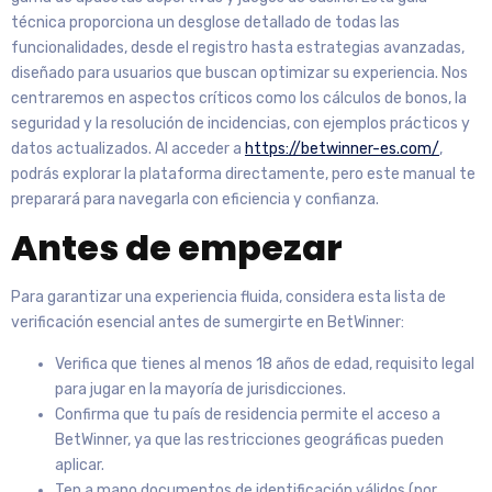
técnica proporciona un desglose detallado de todas las
funcionalidades, desde el registro hasta estrategias avanzadas,
diseñado para usuarios que buscan optimizar su experiencia. Nos
centraremos en aspectos críticos como los cálculos de bonos, la
seguridad y la resolución de incidencias, con ejemplos prácticos y
datos actualizados. Al acceder a
https://betwinner-es.com/
,
podrás explorar la plataforma directamente, pero este manual te
preparará para navegarla con eficiencia y confianza.
Antes de empezar
Para garantizar una experiencia fluida, considera esta lista de
verificación esencial antes de sumergirte en BetWinner:
Verifica que tienes al menos 18 años de edad, requisito legal
para jugar en la mayoría de jurisdicciones.
Confirma que tu país de residencia permite el acceso a
BetWinner, ya que las restricciones geográficas pueden
aplicar.
Ten a mano documentos de identificación válidos (por