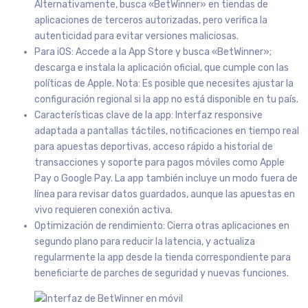
Alternativamente, busca «BetWinner» en tiendas de
aplicaciones de terceros autorizadas, pero verifica la
autenticidad para evitar versiones maliciosas.
Para iOS: Accede a la App Store y busca «BetWinner»;
descarga e instala la aplicación oficial, que cumple con las
políticas de Apple. Nota: Es posible que necesites ajustar la
configuración regional si la app no está disponible en tu país.
Características clave de la app: Interfaz responsive
adaptada a pantallas táctiles, notificaciones en tiempo real
para apuestas deportivas, acceso rápido a historial de
transacciones y soporte para pagos móviles como Apple
Pay o Google Pay. La app también incluye un modo fuera de
línea para revisar datos guardados, aunque las apuestas en
vivo requieren conexión activa.
Optimización de rendimiento: Cierra otras aplicaciones en
segundo plano para reducir la latencia, y actualiza
regularmente la app desde la tienda correspondiente para
beneficiarte de parches de seguridad y nuevas funciones.