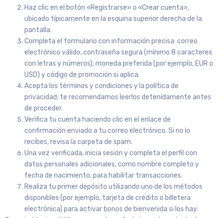
Haz clic en el botón «Registrarse» o «Crear cuenta»,
ubicado típicamente en la esquina superior derecha de la
pantalla.
Completa el formulario con información precisa: correo
electrónico válido, contraseña segura (mínimo 8 caracteres
con letras y números), moneda preferida (por ejemplo, EUR o
USD) y código de promoción si aplica.
Acepta los términos y condiciones y la política de
privacidad; te recomendamos leerlos detenidamente antes
de proceder.
Verifica tu cuenta haciendo clic en el enlace de
confirmación enviado a tu correo electrónico. Si no lo
recibes, revisa la carpeta de spam.
Una vez verificada, inicia sesión y completa el perfil con
datos personales adicionales, como nombre completo y
fecha de nacimiento, para habilitar transacciones.
Realiza tu primer depósito utilizando uno de los métodos
disponibles (por ejemplo, tarjeta de crédito o billetera
electrónica) para activar bonos de bienvenida si los hay.