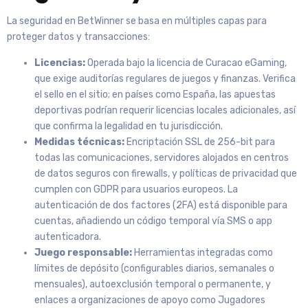
La seguridad en BetWinner se basa en múltiples capas para
proteger datos y transacciones:
Licencias:
Operada bajo la licencia de Curacao eGaming,
que exige auditorías regulares de juegos y finanzas. Verifica
el sello en el sitio; en países como España, las apuestas
deportivas podrían requerir licencias locales adicionales, así
que confirma la legalidad en tu jurisdicción.
Medidas técnicas:
Encriptación SSL de 256-bit para
todas las comunicaciones, servidores alojados en centros
de datos seguros con firewalls, y políticas de privacidad que
cumplen con GDPR para usuarios europeos. La
autenticación de dos factores (2FA) está disponible para
cuentas, añadiendo un código temporal vía SMS o app
autenticadora.
Juego responsable:
Herramientas integradas como
límites de depósito (configurables diarios, semanales o
mensuales), autoexclusión temporal o permanente, y
enlaces a organizaciones de apoyo como Jugadores