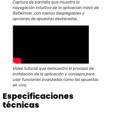
Captura de pantalla que muestra la
navegación intuitiva de la aplicación móvil de
BetWinner, con menús desplegables y
opciones de apuestas destacadas.
Video tutorial que demuestra el proceso de
instalación de la aplicación y consejos para
usar funciones avanzadas como las apuestas
en vivo.
Especificaciones
técnicas