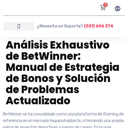
0
¿Necesita un Soporte?
(021) 606 274
Análisis Exhaustivo
de BetWinner:
Manual de Estrategia
de Bonos y Solución
de Problemas
Actualizado
BetWinner se ha consolidado como una plataforma de iGaming de
referencia en el mercado hispanohablante, ofreciendo una amplia
gama de apuestas deportivas y juegos de casino. Esta guía