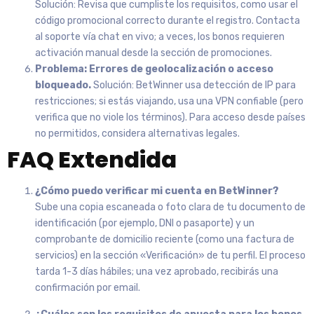
Solución: Revisa que cumpliste los requisitos, como usar el
código promocional correcto durante el registro. Contacta
al soporte vía chat en vivo; a veces, los bonos requieren
activación manual desde la sección de promociones.
Problema: Errores de geolocalización o acceso
bloqueado.
Solución: BetWinner usa detección de IP para
restricciones; si estás viajando, usa una VPN confiable (pero
verifica que no viole los términos). Para acceso desde países
no permitidos, considera alternativas legales.
FAQ Extendida
¿Cómo puedo verificar mi cuenta en BetWinner?
Sube una copia escaneada o foto clara de tu documento de
identificación (por ejemplo, DNI o pasaporte) y un
comprobante de domicilio reciente (como una factura de
servicios) en la sección «Verificación» de tu perfil. El proceso
tarda 1-3 días hábiles; una vez aprobado, recibirás una
confirmación por email.