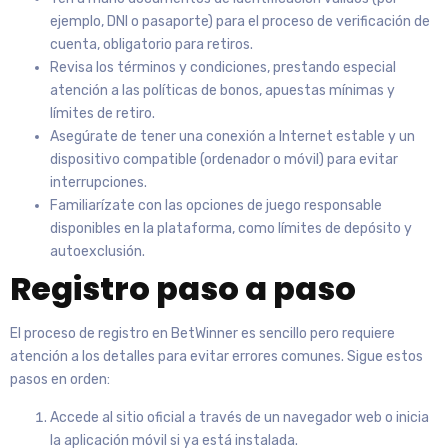
ejemplo, DNI o pasaporte) para el proceso de verificación de
cuenta, obligatorio para retiros.
Revisa los términos y condiciones, prestando especial
atención a las políticas de bonos, apuestas mínimas y
límites de retiro.
Asegúrate de tener una conexión a Internet estable y un
dispositivo compatible (ordenador o móvil) para evitar
interrupciones.
Familiarízate con las opciones de juego responsable
disponibles en la plataforma, como límites de depósito y
autoexclusión.
Registro paso a paso
El proceso de registro en BetWinner es sencillo pero requiere
atención a los detalles para evitar errores comunes. Sigue estos
pasos en orden:
Accede al sitio oficial a través de un navegador web o inicia
la aplicación móvil si ya está instalada.