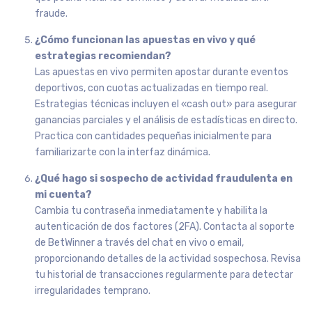
fraude.
¿Cómo funcionan las apuestas en vivo y qué
estrategias recomiendan?
Las apuestas en vivo permiten apostar durante eventos
deportivos, con cuotas actualizadas en tiempo real.
Estrategias técnicas incluyen el «cash out» para asegurar
ganancias parciales y el análisis de estadísticas en directo.
Practica con cantidades pequeñas inicialmente para
familiarizarte con la interfaz dinámica.
¿Qué hago si sospecho de actividad fraudulenta en
mi cuenta?
Cambia tu contraseña inmediatamente y habilita la
autenticación de dos factores (2FA). Contacta al soporte
de BetWinner a través del chat en vivo o email,
proporcionando detalles de la actividad sospechosa. Revisa
tu historial de transacciones regularmente para detectar
irregularidades temprano.