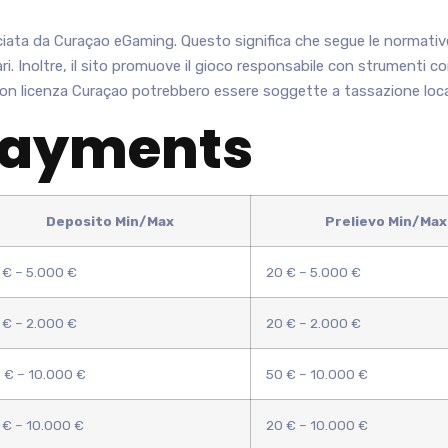
ciata da Curaçao eGaming. Questo significa che segue le normative 
ari. Inoltre, il sito promuove il gioco responsabile con strumenti c
n licenza Curaçao potrebbero essere soggette a tassazione locale 
Payments
Deposito Min/Max
Prelievo Min/Max
 € – 5.000 €
20 € – 5.000 €
 € – 2.000 €
20 € – 2.000 €
 € – 10.000 €
50 € – 10.000 €
 € – 10.000 €
20 € – 10.000 €