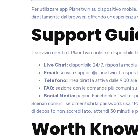
Per utilizzare app Planetwin su dispositivo mobile
direttamente dal browser, offrendo un’esperienza s
Support Gui
Il servizio clienti di Planetwin online è disponibile t
Live Chat:
disponibile 24/7, risposta media 
Email:
scrivi a support@planetwin.it, rispost
Telefono:
linea diretta attiva dalle 9:00 al
FAQ:
sezione con le domande più comuni su 
Social Media:
pagine Facebook e Twitter pe
Scenari comuni: se dimentichi la password, usa “Pas
di deposito non accreditato, attendi 30 minuti e p
Worth Know