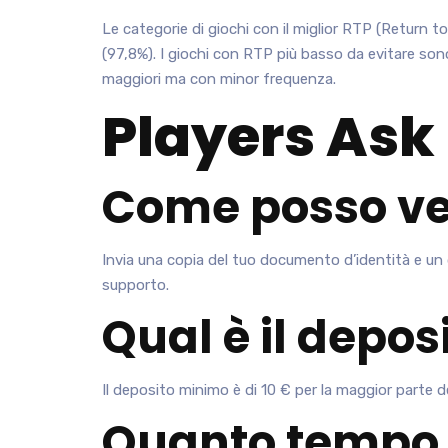
Le categorie di giochi con il miglior RTP (Return 
(97,8%). I giochi con RTP più basso da evitare sono 
maggiori ma con minor frequenza.
Players Ask
Come posso ver
Invia una copia del tuo documento d’identità e un d
supporto.
Qual è il depo
Il deposito minimo è di 10 € per la maggior parte d
Quanto tempo 