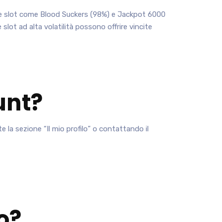
lcune slot come Blood Suckers (98%) e Jackpot 6000
slot ad alta volatilità possono offrire vincite
unt?
 la sezione “Il mio profilo” o contattando il
o?