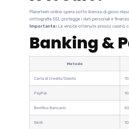
Planetwin online opera sotto licenza di gioco rilas
crittografia SSL protegge i dati personali e finanzi
Importante:
Le vincite ottenute presso casinò co
Banking & 
Metodo
Carta di Credito/Debito
10
PayPal
10
Bonifico Bancario
50
Skrill
10