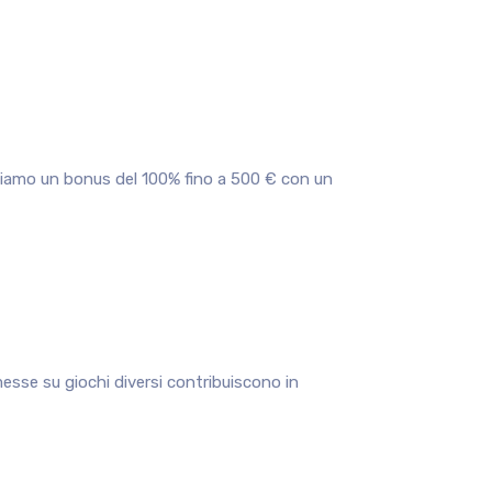
zziamo un bonus del 100% fino a 500 € con un
esse su giochi diversi contribuiscono in