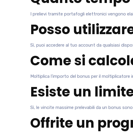
I prelievi tramite portafogli elettronici vengono ela
Posso utilizzar
Sì, puoi accedere al tuo account da qualsiasi dispo
Come si calcol
Moltiplica l’importo del bonus per il moltiplicator
Esiste un limite
Sì, le vincite massime prelevabili da un bonus sono 
Offrite un pro