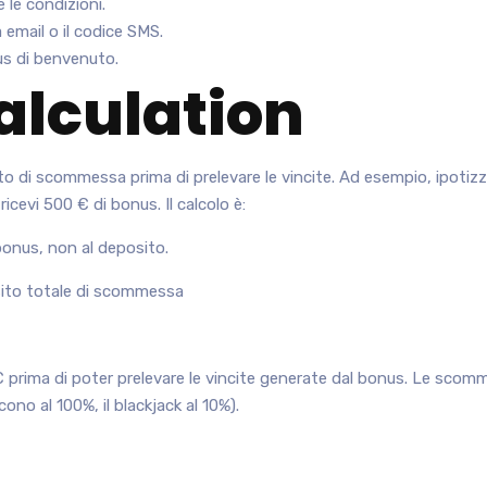
 le condizioni.
a email o il codice SMS.
nus di benvenuto.
lculation
ito di scommessa prima di prelevare le vincite. Ad esempio, ipoti
cevi 500 € di bonus. Il calcolo è:
bonus, non al deposito.
sito totale di scommessa
 prima di poter prelevare le vincite generate dal bonus. Le scomm
ono al 100%, il blackjack al 10%).