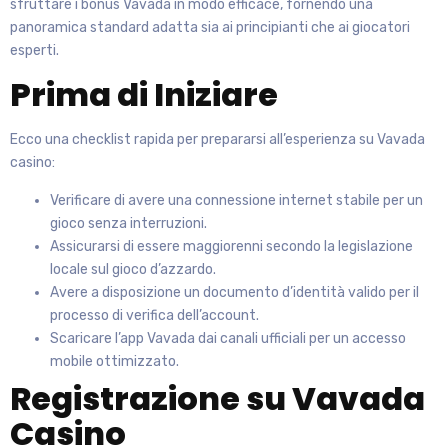
sfruttare i bonus Vavada in modo efficace, fornendo una
panoramica standard adatta sia ai principianti che ai giocatori
esperti.
Prima di Iniziare
Ecco una checklist rapida per prepararsi all’esperienza su Vavada
casino:
Verificare di avere una connessione internet stabile per un
gioco senza interruzioni.
Assicurarsi di essere maggiorenni secondo la legislazione
locale sul gioco d’azzardo.
Avere a disposizione un documento d’identità valido per il
processo di verifica dell’account.
Scaricare l’app Vavada dai canali ufficiali per un accesso
mobile ottimizzato.
Registrazione su Vavada
Casino