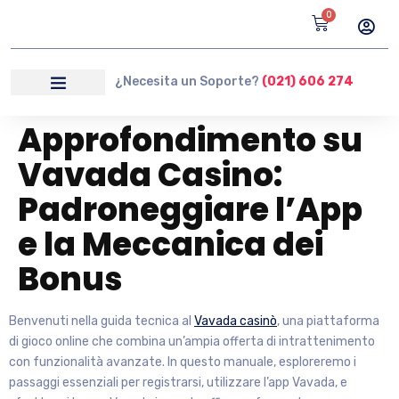
0
¿Necesita un Soporte?
(021) 606 274
Approfondimento su
Vavada Casino:
Padroneggiare l’App
e la Meccanica dei
Bonus
Benvenuti nella guida tecnica al
Vavada casinò
, una piattaforma
di gioco online che combina un’ampia offerta di intrattenimento
con funzionalità avanzate. In questo manuale, esploreremo i
passaggi essenziali per registrarsi, utilizzare l’app Vavada, e