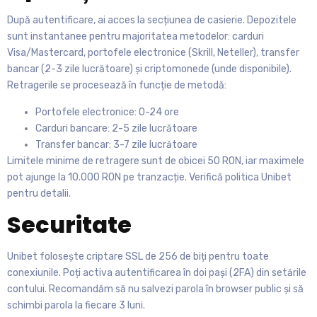
După autentificare, ai acces la secțiunea de casierie. Depozitele
sunt instantanee pentru majoritatea metodelor: carduri
Visa/Mastercard, portofele electronice (Skrill, Neteller), transfer
bancar (2-3 zile lucrătoare) și criptomonede (unde disponibile).
Retragerile se procesează în funcție de metodă:
Portofele electronice: 0-24 ore
Carduri bancare: 2-5 zile lucrătoare
Transfer bancar: 3-7 zile lucrătoare
Limitele minime de retragere sunt de obicei 50 RON, iar maximele
pot ajunge la 10.000 RON pe tranzacție. Verifică politica Unibet
pentru detalii.
Securitate
Unibet folosește criptare SSL de 256 de biți pentru toate
conexiunile. Poți activa autentificarea în doi pași (2FA) din setările
contului. Recomandăm să nu salvezi parola în browser public și să
schimbi parola la fiecare 3 luni.