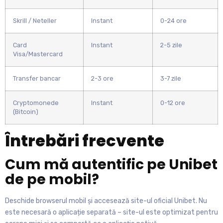
Skrill / Neteller
Instant
0-24 ore
Card
Instant
2-5 zile
Visa/Mastercard
Transfer bancar
2-3 ore
3-7 zile
Cryptomonede
Instant
0-12 ore
(Bitcoin)
Întrebări frecvente
Cum mă autentific pe Unibet
de pe mobil?
Deschide browserul mobil și accesează site-ul oficial Unibet. Nu
este necesară o aplicație separată – site-ul este optimizat pentru