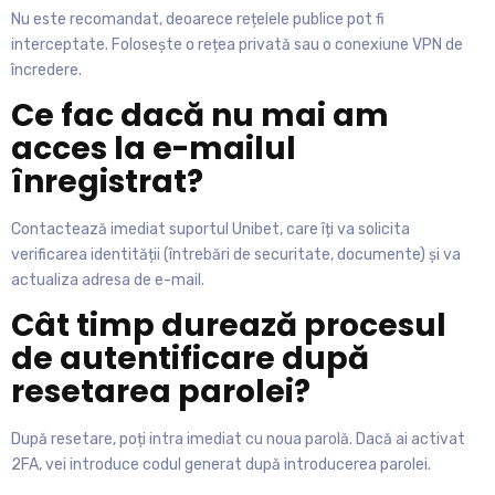
Nu este recomandat, deoarece rețelele publice pot fi
interceptate. Folosește o rețea privată sau o conexiune VPN de
încredere.
Ce fac dacă nu mai am
acces la e-mailul
înregistrat?
Contactează imediat suportul Unibet, care îți va solicita
verificarea identității (întrebări de securitate, documente) și va
actualiza adresa de e-mail.
Cât timp durează procesul
de autentificare după
resetarea parolei?
După resetare, poți intra imediat cu noua parolă. Dacă ai activat
2FA, vei introduce codul generat după introducerea parolei.