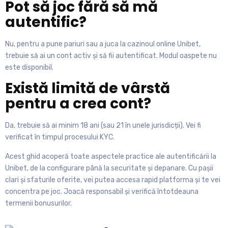
Pot să joc fără să mă
autentific?
Nu, pentru a pune pariuri sau a juca la cazinoul online Unibet,
trebuie să ai un cont activ și să fii autentificat. Modul oaspete nu
este disponibil.
Există limită de vârstă
pentru a crea cont?
Da, trebuie să ai minim 18 ani (sau 21 în unele jurisdicții). Vei fi
verificat în timpul procesului KYC.
Acest ghid acoperă toate aspectele practice ale autentificării la
Unibet, de la configurare până la securitate și depanare. Cu pașii
clari și sfaturile oferite, vei putea accesa rapid platforma și te vei
concentra pe joc. Joacă responsabil și verifică întotdeauna
termenii bonusurilor.