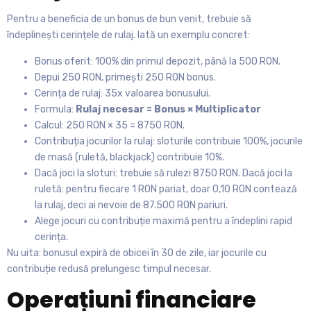
Pentru a beneficia de un bonus de bun venit, trebuie să
îndeplinești cerințele de rulaj. Iată un exemplu concret:
Bonus oferit: 100% din primul depozit, până la 500 RON.
Depui 250 RON, primești 250 RON bonus.
Cerința de rulaj: 35x valoarea bonusului.
Formula:
Rulaj necesar = Bonus × Multiplicator
Calcul: 250 RON × 35 = 8750 RON.
Contribuția jocurilor la rulaj: sloturile contribuie 100%, jocurile
de masă (ruletă, blackjack) contribuie 10%.
Dacă joci la sloturi: trebuie să rulezi 8750 RON. Dacă joci la
ruletă: pentru fiecare 1 RON pariat, doar 0,10 RON contează
la rulaj, deci ai nevoie de 87.500 RON pariuri.
Alege jocuri cu contribuție maximă pentru a îndeplini rapid
cerința.
Nu uita: bonusul expiră de obicei în 30 de zile, iar jocurile cu
contribuție redusă prelungesc timpul necesar.
Operațiuni financiare