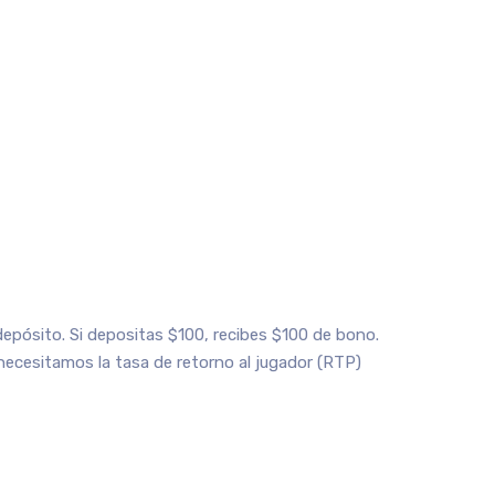
epósito. Si depositas $100, recibes $100 de bono.
, necesitamos la tasa de retorno al jugador (RTP)