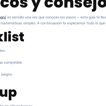
os y consej
oon/
es sencillo una vez que conoces los pasos — esta guía te llev
matemáticas simples. A continuación te explicamos todo lo que 
list
les.
o compatible.
 juegos.
tup