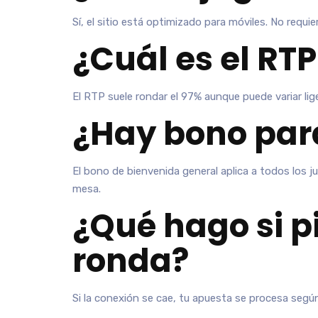
Sí, el sitio está optimizado para móviles. No req
¿Cuál es el RT
El RTP suele rondar el 97% aunque puede variar lig
¿Hay bono par
El bono de bienvenida general aplica a todos los 
mesa.
¿Qué hago si p
ronda?
Si la conexión se cae, tu apuesta se procesa segú