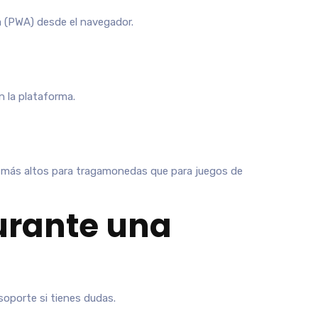
a (PWA) desde el navegador.
n la plataforma.
ser más altos para tragamonedas que para juegos de
durante una
soporte si tienes dudas.