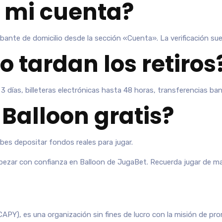
 mi cuenta?
nte de domicilio desde la sección «Cuenta». La verificación sue
 tardan los retiros
3 días, billeteras electrónicas hasta 48 horas, transferencias ban
Balloon gratis?
es depositar fondos reales para jugar.
pezar con confianza en Balloon de JugaBet. Recuerda jugar de ma
Y), es una organización sin fines de lucro con la misión de promov