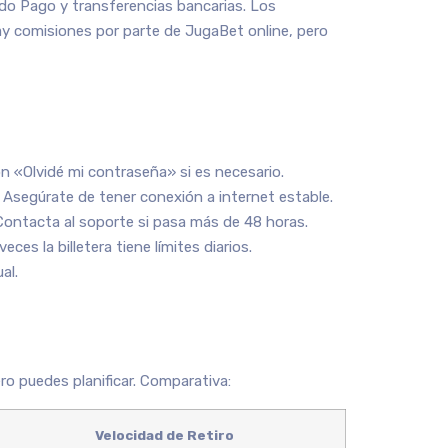
ado Pago y transferencias bancarias. Los
ay comisiones por parte de JugaBet online, pero
ón «Olvidé mi contraseña» si es necesario.
 Asegúrate de tener conexión a internet estable.
Contacta al soporte si pasa más de 48 horas.
ces la billetera tiene límites diarios.
al.
ro puedes planificar. Comparativa:
Velocidad de Retiro