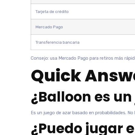
Tarjeta de crédito
Mercado Pago
Transferencia bancaria
Consejo: usa Mercado Pago para retiros más rápido
Quick Answ
¿Balloon es un
Es un juego de azar basado en probabilidades. No h
¿Puedo jugar e