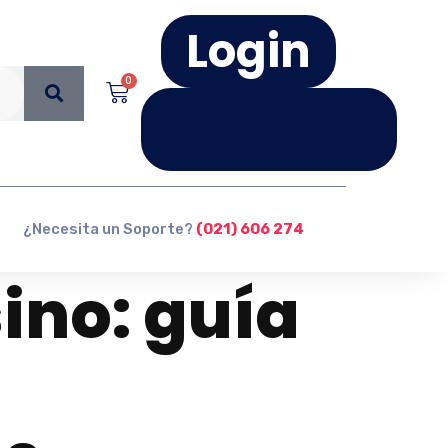
Login
0
Registro
¿Necesita un Soporte?
(021) 606 274
ino: guía