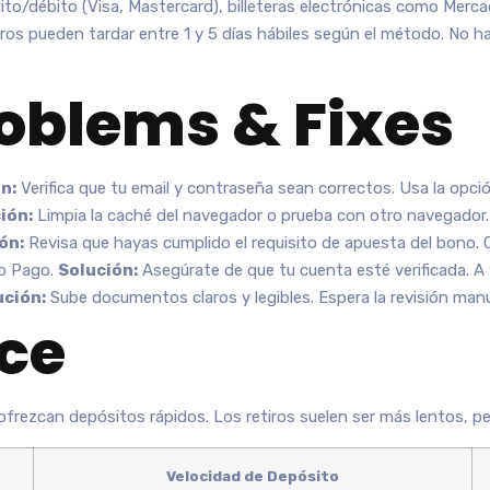
dito/débito (Visa, Mastercard), billeteras electrónicas como Merc
ros pueden tardar entre 1 y 5 días hábiles según el método. No h
blems & Fixes
n:
Verifica que tu email y contraseña sean correctos. Usa la opci
ión:
Limpia la caché del navegador o prueba con otro navegador.
ón:
Revisa que hayas cumplido el requisito de apuesta del bono. 
o Pago.
Solución:
Asegúrate de que tu cuenta esté verificada. A ve
ución:
Sube documentos claros y legibles. Espera la revisión manu
ice
ofrezcan depósitos rápidos. Los retiros suelen ser más lentos, pe
Velocidad de Depósito