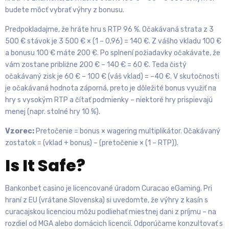
budete môcť vybrať výhry z bonusu.
Predpokladajme, že hráte hru s RTP 96 %. Očakávaná strata z 3
500 € stávok je 3 500 € × (1 – 0,96) = 140 €. Z vášho vkladu 100 €
a bonusu 100 € máte 200 €. Po splnení požiadavky očakávate, že
vám zostane približne 200 € – 140 € = 60 €. Teda čistý
očakávaný zisk je 60 € – 100 € (váš vklad) = –40 €. V skutočnosti
je očakávaná hodnota záporná, preto je dôležité bonus využiť na
hry s vysokým RTP a čítať podmienky – niektoré hry prispievajú
menej (napr. stolné hry 10 %).
Vzorec:
Pretočenie = bonus × wagering multiplikátor. Očakávaný
zostatok = (vklad + bonus) – (pretočenie × (1 – RTP)).
Is It Safe?
Bankonbet casino je licencované úradom Curacao eGaming. Pri
hraní z EU (vrátane Slovenska) si uvedomte, že výhry z kasín s
curacajskou licenciou môžu podliehať miestnej dani z príjmu – na
rozdiel od MGA alebo domácich licencií. Odporúčame konzultovať s