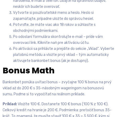
narodenia, e‑mail a telefón. Dbajte na správnosť údajov,
neskôr ich budete overovať.
Vytvorte si používateľské meno a heslo. Heslo si
zapamätajte, prípadne uložte do správcu hesiel.
Potvrďte, že máte viac ako 18 rokov a súhlasíte s
obchodnými podmienkami.
Po odoslaní formulára skontrolujte e‑mail – príde vám
overovací link. Kliknite naň pre aktiváciu účtu.
Po aktivácii sa prihláste a prejdite do sekcie „Vklad“. Vyberte
platobnú metódu a vložte prvý vklad – tým automaticky
aktivujete bankonbet bonus (ak je dostupný).
Bonus Math
Bankonbet ponúka uvítací bonus – zvyčajne 100 % bonus na prvý
vklad až do 200 € s 35-násobným wageringom na bonusovú
sumu. Poďme si to vypočítať na reálnom príklade.
Príklad:
Vložíte 100 €. Dostanete 100 € bonus (100 % z 100 €).
Celkový kredit na hranie je 200 €. Podmienka: pretočiť bonus 35-
krát. To znamená, že musíte staviť 100 € × 35 = 3 500 €, kým si