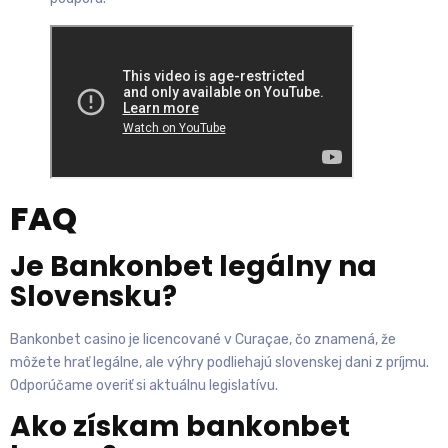
FAQ
Je Bankonbet legálny na
Slovensku?
Bankonbet casino je licencované v Curaçae, čo znamená, že
môžete hrať legálne, ale výhry podliehajú slovenskej dani z príjmu.
Odporúčame overiť si aktuálnu legislatívu.
Ako získam bankonbet