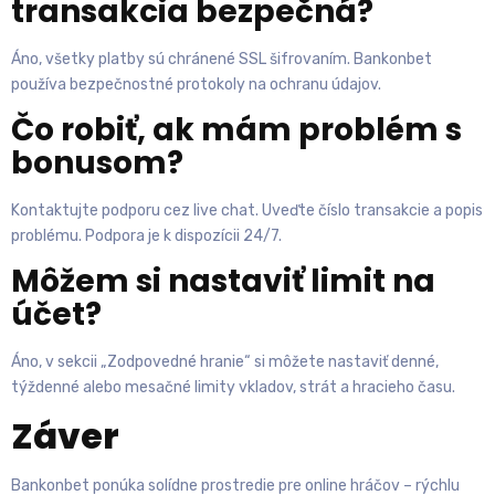
transakcia bezpečná?
Áno, všetky platby sú chránené SSL šifrovaním. Bankonbet
používa bezpečnostné protokoly na ochranu údajov.
Čo robiť, ak mám problém s
bonusom?
Kontaktujte podporu cez live chat. Uveďte číslo transakcie a popis
problému. Podpora je k dispozícii 24/7.
Môžem si nastaviť limit na
účet?
Áno, v sekcii „Zodpovedné hranie“ si môžete nastaviť denné,
týždenné alebo mesačné limity vkladov, strát a hracieho času.
Záver
Bankonbet ponúka solídne prostredie pre online hráčov – rýchlu