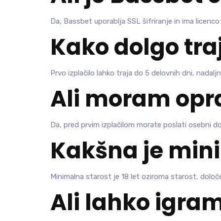
Da, Bassbet uporablja SSL šifriranje in ima licenc
Kako dolgo traj
Prvo izplačilo lahko traja do 5 delovnih dni, nadalj
Ali moram opra
Da, pred prvim izplačilom morate poslati osebni d
Kakšna je mini
Minimalna starost je 18 let oziroma starost, določ
Ali lahko igra