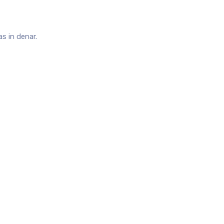
s in denar.