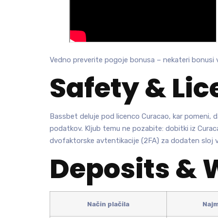
Vedno preverite pogoje bonusa – nekateri bonusi v
Safety & Li
Bassbet deluje pod licenco Curacao, kar pomeni, d
podatkov. Kljub temu ne pozabite: dobitki iz Curac
dvofaktorske avtentikacije (2FA) za dodaten sloj v
Deposits & 
Način plačila
Najm