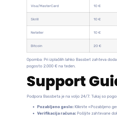
Visa/MasterCard
10 €
Skrill
10 €
Neteller
10 €
Bitcoin
20 €
Opomba: Pri izplačilih lahko Bassbet zahteva dodate
pogosto 2.000 € na teden.
Support Gui
Podpora Bassbeta je na voljo 24/7. Tukaj so pogost
Pozabljeno geslo:
Kliknite «Pozabljeno ges
Verifikacija računa:
Pošljite zahtevane do