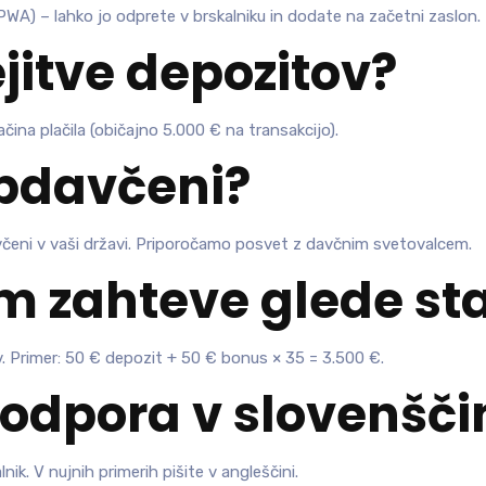
WA) – lahko jo odprete v brskalniku in dodate na začetni zaslon.
itve depozitov?
čina plačila (običajno 5.000 € na transakcijo).
 obdavčeni?
avčeni v vaši državi. Priporočamo posvet z davčnim svetovalcem.
m zahteve glede st
v. Primer: 50 € depozit + 50 € bonus × 35 = 3.500 €.
 podpora v slovenšči
nik. V nujnih primerih pišite v angleščini.