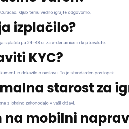
o Curacao. Kljub temu vedno igrajte odgovorno.
a izplačilo?
nja izplačila pa 24–48 ur za e-denarnice in kriptovalute.
viti KYC?
okument in dokazilo o naslovu. To je standarden postopek.
malna starost za ig
ena z lokalno zakonodajo v vaši državi.
m na mobilni naprav