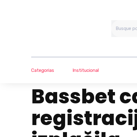
Categorias
Institucional
Bassbet c
registraci