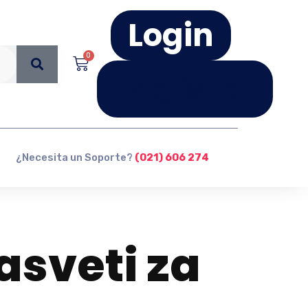
Login
0
Registro
¿Necesita un Soporte?
(021) 606 274
nasveti za