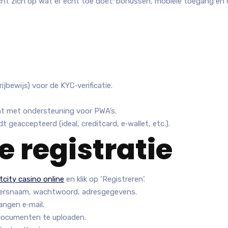
cht zich op wat er echt toe doet: bonussen, mobiele toegang en o
ijbewijs) voor de KYC‑verificatie.
t met ondersteuning voor PWA’s.
geaccepteerd (ideal, creditcard, e‑wallet, etc.).
 registratie
tcity casino online
en klik op ‘Registreren’.
ruikersnaam, wachtwoord, adresgegevens.
vangen e‑mail.
‑documenten te uploaden.