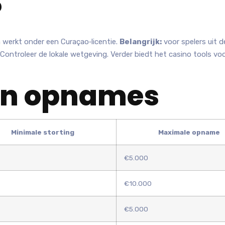
?
 werkt onder een Curaçao‑licentie.
Belangrijk:
voor spelers uit 
. Controleer de lokale wetgeving. Verder biedt het casino tools v
 en opnames
Minimale storting
Maximale opname
€5.000
€10.000
€5.000