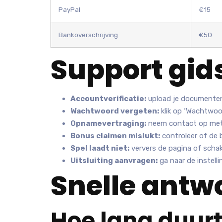
PayPal
€15
Bankoverschrijving
€50
Support gid
Accountverificatie:
upload je documenten 
Wachtwoord vergeten:
klik op ‘Wachtwoor
Opnamevertraging:
neem contact op met de
Bonus claimen mislukt:
controleer of de 
Spel laadt niet:
ververs de pagina of scha
Uitsluiting aanvragen:
ga naar de instell
Snelle antw
Hoe lang duur