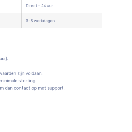
Direct – 24 uur
3–5 werkdagen
ur).
waarden zijn voldaan.
minimale storting.
eem dan contact op met support.