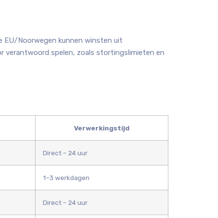
de EU/Noorwegen kunnen winsten uit
oor verantwoord spelen, zoals stortingslimieten en
Verwerkingstijd
Direct – 24 uur
1–3 werkdagen
Direct – 24 uur