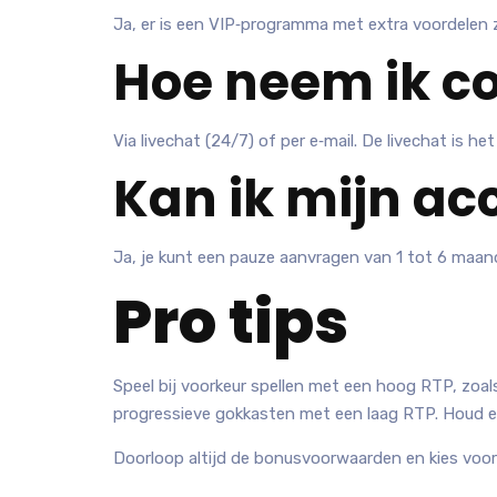
Ja, er is een VIP‑programma met extra voordelen 
Hoe neem ik co
Via livechat (24/7) of per e‑mail. De livechat is het
Kan ik mijn acc
Ja, je kunt een pauze aanvragen van 1 tot 6 maand
Pro tips
Speel bij voorkeur spellen met een hoog RTP, zoal
progressieve gokkasten met een laag RTP. Houd er
Doorloop altijd de bonusvoorwaarden en kies voor s