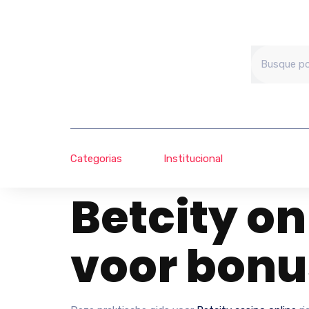
Categorias
Institucional
Betcity on
voor bonu