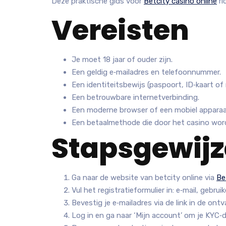
Deze praktische gids voor
Betcity casino online
ri
Vereisten
Je moet 18 jaar of ouder zijn.
Een geldig e‑mailadres en telefoonnummer.
Een identiteitsbewijs (paspoort, ID‑kaart of r
Een betrouwbare internetverbinding.
Een moderne browser of een mobiel apparaa
Een betaalmethode die door het casino wordt 
Stapsgewijze
Ga naar de website van betcity online via
Be
Vul het registratieformulier in: e‑mail, geb
Bevestig je e‑mailadres via de link in de ont
Log in en ga naar ‘Mijn account’ om je KYC