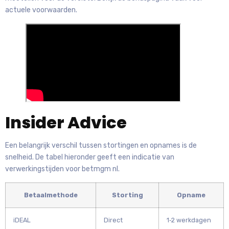
actuele voorwaarden.
Insider Advice
Een belangrijk verschil tussen stortingen en opnames is de
snelheid. De tabel hieronder geeft een indicatie van
verwerkingstijden voor betmgm nl.
Betaalmethode
Storting
Opname
iDEAL
Direct
1‑2 werkdagen