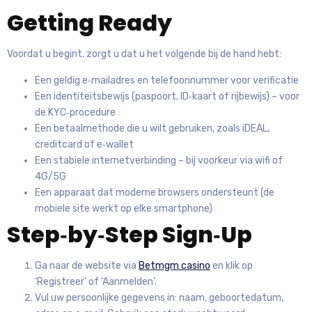
Getting Ready
Voordat u begint, zorgt u dat u het volgende bij de hand hebt:
Een geldig e‑mailadres en telefoonnummer voor verificatie
Een identiteitsbewijs (paspoort, ID‑kaart of rijbewijs) – voor
de KYC‑procedure
Een betaalmethode die u wilt gebruiken, zoals iDEAL,
creditcard of e‑wallet
Een stabiele internetverbinding – bij voorkeur via wifi of
4G/5G
Een apparaat dat moderne browsers ondersteunt (de
mobiele site werkt op elke smartphone)
Step‑by‑Step Sign‑Up
Ga naar de website via
Betmgm casino
en klik op
‘Registreer’ of ‘Aanmelden’.
Vul uw persoonlijke gegevens in: naam, geboortedatum,