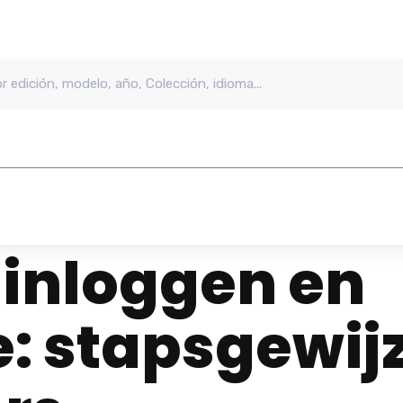
 inloggen en
e: stapsgewij