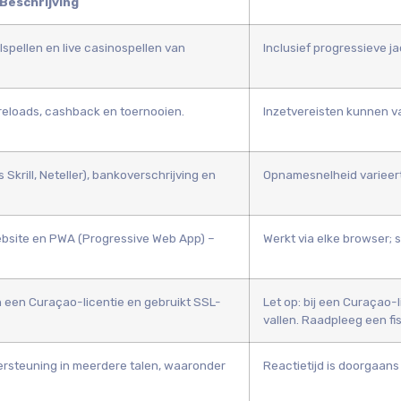
Beschrijving
lspellen en live casinospellen van
Inclusief progressieve ja
reloads, cashback en toernooien.
Inzetvereisten kunnen va
 Skrill, Neteller), bankoverschrijving en
Opnamesnelheid varieert
bsite en PWA (Progressive Web App) –
Werkt via elke browser; s
an een Curaçao-licentie en gebruikt SSL-
Let op: bij een Curaçao-
vallen. Raadpleeg een fis
ersteuning in meerdere talen, waaronder
Reactietijd is doorgaans