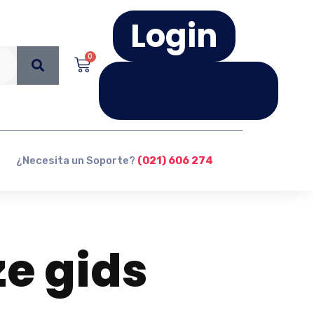
Login
0
Registro
¿Necesita un Soporte?
(021) 606 274
ze gids