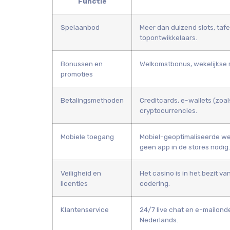
Functie
Spelaanbod
Meer dan duizend slots, tafe
topontwikkelaars.
Bonussen en
Welkomstbonus, wekelijkse 
promoties
Betalingsmethoden
Creditcards, e-wallets (zoals
cryptocurrencies.
Mobiele toegang
Mobiel-geoptimaliseerde we
geen app in de stores nodig.
Veiligheid en
Het casino is in het bezit v
licenties
codering.
Klantenservice
24/7 live chat en e-mailond
Nederlands.