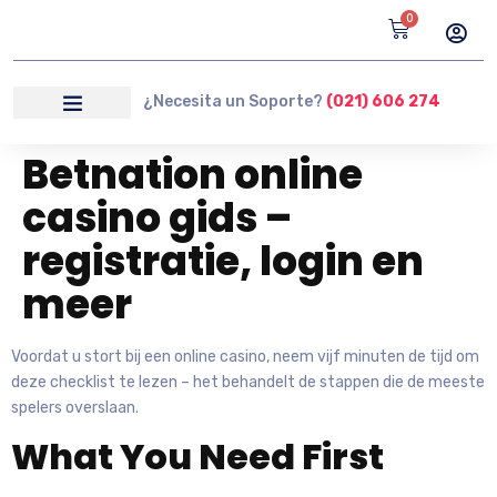
0
¿Necesita un Soporte?
(021) 606 274
Betnation online
casino gids –
registratie, login en
meer
Voordat u stort bij een online casino, neem vijf minuten de tijd om
deze checklist te lezen – het behandelt de stappen die de meeste
spelers overslaan.
What You Need First