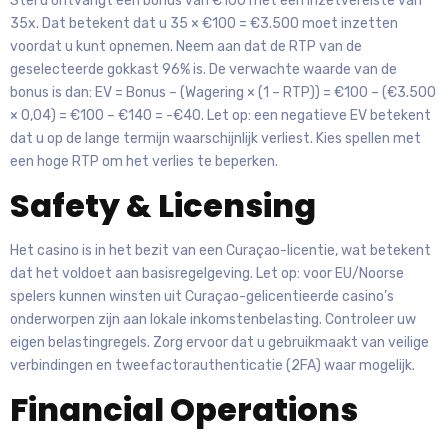
Stel u ontvangt een bonus van €100 met een inzetvereiste van
35x. Dat betekent dat u 35 × €100 = €3.500 moet inzetten
voordat u kunt opnemen. Neem aan dat de RTP van de
geselecteerde gokkast 96% is. De verwachte waarde van de
bonus is dan: EV = Bonus – (Wagering × (1 – RTP)) = €100 – (€3.500
× 0,04) = €100 – €140 = -€40. Let op: een negatieve EV betekent
dat u op de lange termijn waarschijnlijk verliest. Kies spellen met
een hoge RTP om het verlies te beperken.
Safety & Licensing
Het casino is in het bezit van een Curaçao-licentie, wat betekent
dat het voldoet aan basisregelgeving. Let op: voor EU/Noorse
spelers kunnen winsten uit Curaçao-gelicentieerde casino’s
onderworpen zijn aan lokale inkomstenbelasting. Controleer uw
eigen belastingregels. Zorg ervoor dat u gebruikmaakt van veilige
verbindingen en tweefactorauthenticatie (2FA) waar mogelijk.
Financial Operations