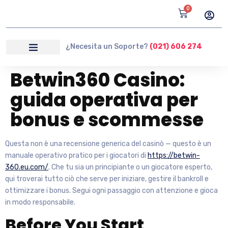
0
¿Necesita un Soporte?
(021) 606 274
Betwin360 Casino:
guida operativa per
bonus e scommesse
Questa non è una recensione generica del casinò — questo è un
manuale operativo pratico per i giocatori di
https://betwin-
360.eu.com/
. Che tu sia un principiante o un giocatore esperto,
qui troverai tutto ciò che serve per iniziare, gestire il bankroll e
ottimizzare i bonus. Segui ogni passaggio con attenzione e gioca
in modo responsabile.
Before You Start