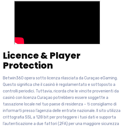
Licence & Player
Protection
Betwin360 opera sotto licenza rilasciata da Curaçao eGaming.
Questo significa che il casinò è regolamentato e sottoposto a
controlli periodici. Tuttavia, ricorda che le vincite provenienti da
casinò con licenza Curaçao potrebbero essere soggette a
tassazione locale nel tuo paese di residenza – ti consigliamo di
informarti presso l’agenzia delle entrate nazionale. Il sito utilizza
crittografia SSL a 128 bit per proteggere i tuoi dati e supporta
l’autenticazione a due fattori (2FA) per una maggiore sicurezza