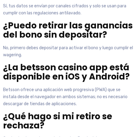
Sí, tus datos se envían por canales cifrados y solo se usan para
cumplir con las regulaciones antilavado.
¿Puedo retirar las ganancias
del bono sin depositar?
No, primero debes depositar para activar el bono y luego cumplir el
wagering.
¿La betsson casino app está
disponible en iOS y Android?
Betsson ofrece una aplicación web progresiva (PWA) que se
instala desde el navegador en ambos sistemas; no es necesario
descargar de tiendas de aplicaciones.
¿Qué hago si mi retiro se
rechaza?