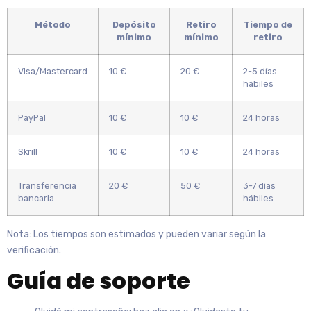
Método
Depósito
Retiro
Tiempo de
mínimo
mínimo
retiro
Visa/Mastercard
10 €
20 €
2-5 días
hábiles
PayPal
10 €
10 €
24 horas
Skrill
10 €
10 €
24 horas
Transferencia
20 €
50 €
3-7 días
bancaria
hábiles
Nota: Los tiempos son estimados y pueden variar según la
verificación.
Guía de soporte