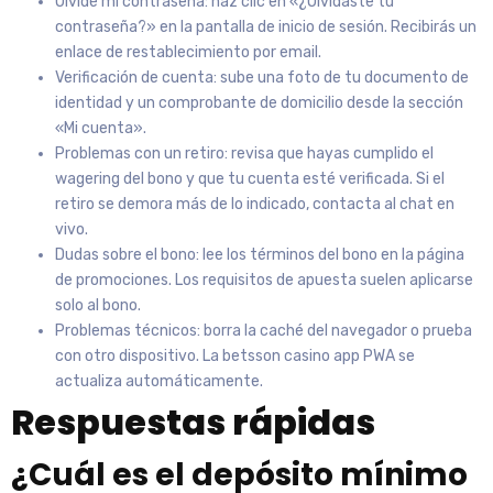
Olvidé mi contraseña: haz clic en «¿Olvidaste tu
contraseña?» en la pantalla de inicio de sesión. Recibirás un
enlace de restablecimiento por email.
Verificación de cuenta: sube una foto de tu documento de
identidad y un comprobante de domicilio desde la sección
«Mi cuenta».
Problemas con un retiro: revisa que hayas cumplido el
wagering del bono y que tu cuenta esté verificada. Si el
retiro se demora más de lo indicado, contacta al chat en
vivo.
Dudas sobre el bono: lee los términos del bono en la página
de promociones. Los requisitos de apuesta suelen aplicarse
solo al bono.
Problemas técnicos: borra la caché del navegador o prueba
con otro dispositivo. La betsson casino app PWA se
actualiza automáticamente.
Respuestas rápidas
¿Cuál es el depósito mínimo