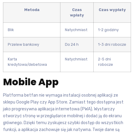
Metoda
Czas
Czas wypłaty
wpłaty
Blik
Natychmiast
1-2 godziny
Przelew bankowy
Do 24 h
1-3 dni robocze
Karta
Natychmiast
2-5 dni
kredytowa/debetowa
robocze
Mobile App
Platforma betfan nie wymaga instalacji osobnej aplikacji ze
sklepu Google Play czy App Store. Zamiast tego dostępna jest
jako progresywna aplikacja internetowa (PWA). Wystarczy
otworzyć stronę w przeglądarce mobilnej i dodać ją do ekranu
głównego. Dzięki temu zyskujesz szybki dostęp do wszystkich
funkcji, a aplikacja zachowuje się jak natywna. Twoje dane są