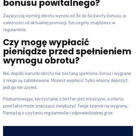
bonusu powitalnego?
Zazwyczaj wymóg obrotu wynosi od 3x do 5x kwoty bonusu, w
zależności od aktualnej promocji. Szczegóły znajdziesz w
regulaminie.
Czy mogę wypłacić
pieniądze przed spełnieniem
wymogu obrotu?
Nie, dopóki warunki obrotu nie zostaną spełnione, bonus i wygrane
z niego są zablokowane. Możesz wypłacić tylko własny depozyt,
jeśli go nie użyłeś.
Podsumowując, korzystanie z betfan jest intuicyjne, a oferta
powitalna może znacząco zwiększyć Twoje szanse na wygraną.
Pamiętaj o czytaniu regulaminów i odpowiedzialnej grze.