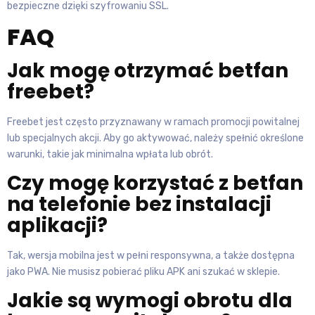
bezpieczne dzięki szyfrowaniu SSL.
FAQ
Jak mogę otrzymać betfan
freebet?
Freebet jest często przyznawany w ramach promocji powitalnej
lub specjalnych akcji. Aby go aktywować, należy spełnić określone
warunki, takie jak minimalna wpłata lub obrót.
Czy mogę korzystać z betfan
na telefonie bez instalacji
aplikacji?
Tak, wersja mobilna jest w pełni responsywna, a także dostępna
jako PWA. Nie musisz pobierać pliku APK ani szukać w sklepie.
Jakie są wymogi obrotu dla