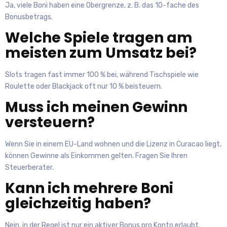
Ja, viele Boni haben eine Obergrenze, z. B. das 10-fache des
Bonusbetrags.
Welche Spiele tragen am
meisten zum Umsatz bei?
Slots tragen fast immer 100 % bei, während Tischspiele wie
Roulette oder Blackjack oft nur 10 % beisteuern.
Muss ich meinen Gewinn
versteuern?
Wenn Sie in einem EU-Land wohnen und die Lizenz in Curacao liegt,
können Gewinne als Einkommen gelten. Fragen Sie Ihren
Steuerberater.
Kann ich mehrere Boni
gleichzeitig haben?
Nein, in der Regel ist nur ein aktiver Bonus pro Konto erlaubt.