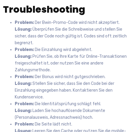
Troubleshooting
Problem:
Der Bwin-Promo-Code wird nicht akzeptiert.
Lösung:
Überprüfen Sie die Schreibweise und stellen Sie
sicher, dass der Code noch gültig ist. Codes sind oft zeitlich
begrenzt.
Problem:
Die Einzahlung wird abgelehnt.
Lösung:
Prüfen Sie, ob Ihre Karte für Online-Transaktionen
freigeschaltet ist, oder nutzen Sie eine andere
Zahlungsmethode.
Problem:
Der Bonus wird nicht gutgeschrieben.
Lösung:
Stellen Sie sicher, dass Sie den Code bei der
Einzahlung eingegeben haben. Kontaktieren Sie den
Kundenservice.
Problem:
Die Identitätsprüfung schlägt fehl.
Lösung:
Laden Sie hochauflösende Dokumente
(Personalausweis, Adressnachweis) hoch.
Problem:
Die Seite lädt nicht.
Lösung:
Leeren Sie den Cache oder nutzen Sie die mobile-