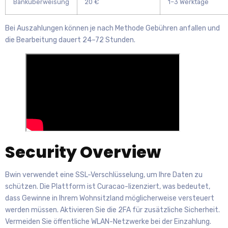
Banküberweisung
20 €
1–3 Werktage
Bei Auszahlungen können je nach Methode Gebühren anfallen und
die Bearbeitung dauert 24–72 Stunden.
Security Overview
Bwin verwendet eine SSL-Verschlüsselung, um Ihre Daten zu
schützen. Die Plattform ist Curacao-lizenziert, was bedeutet,
dass Gewinne in Ihrem Wohnsitzland möglicherweise versteuert
werden müssen. Aktivieren Sie die 2FA für zusätzliche Sicherheit.
Vermeiden Sie öffentliche WLAN-Netzwerke bei der Einzahlung.