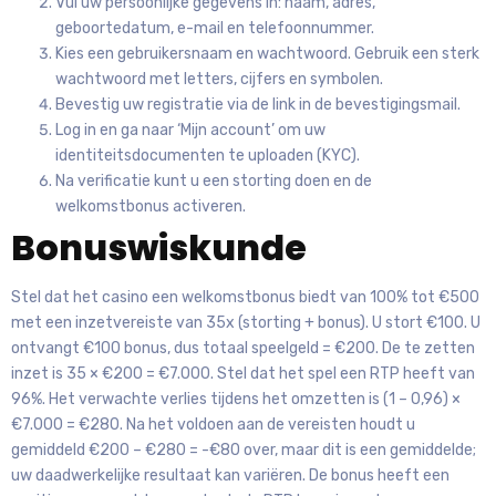
Vul uw persoonlijke gegevens in: naam, adres,
geboortedatum, e-mail en telefoonnummer.
Kies een gebruikersnaam en wachtwoord. Gebruik een sterk
wachtwoord met letters, cijfers en symbolen.
Bevestig uw registratie via de link in de bevestigingsmail.
Log in en ga naar ‘Mijn account’ om uw
identiteitsdocumenten te uploaden (KYC).
Na verificatie kunt u een storting doen en de
welkomstbonus activeren.
Bonuswiskunde
Stel dat het casino een welkomstbonus biedt van 100% tot €500
met een inzetvereiste van 35x (storting + bonus). U stort €100. U
ontvangt €100 bonus, dus totaal speelgeld = €200. De te zetten
inzet is 35 × €200 = €7.000. Stel dat het spel een RTP heeft van
96%. Het verwachte verlies tijdens het omzetten is (1 – 0,96) ×
€7.000 = €280. Na het voldoen aan de vereisten houdt u
gemiddeld €200 – €280 = -€80 over, maar dit is een gemiddelde;
uw daadwerkelijke resultaat kan variëren. De bonus heeft een