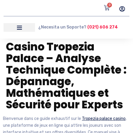
0
¿Necesita un Soporte?
(021) 606 274
Casino Tropezia
Palace – Analyse
Technique Complète :
Dépannage,
Mathématiques et
Sécurité pour Experts
Bienvenue dans ce guide exhaustif sur le
Tropezia palace casino
,
une plateforme de jeux en ligne qui attire les joueurs avec son
interface intuitive et ses offres diversifiées. Ce manuel vise à