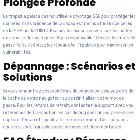
Plongée Profonde
Le tropezia palace casino utilise le cryptage SSL pour protéger les
données, mais la licence de Curaçao est moins stricte que celles
de la MGA ou de l’UKGC. Évaluez les risques en vérifiant les audits
externes et les politiques de jeu responsable. Utilisez des mots de
passe forts et évitez les réseaux Wi-Fi publics pour minimiser les
vulnérabilités.
Dépannage : Scénarios et
Solutions
Si vous rencontrez des problèmes de connexion, essayez de vider
le cache de votre navigateur ou de réinitialiser votre mot de
passe. Pour les retards de retrait, contactez le support avec vos
références de transaction. En cas de bug dans un jeu, prenez une
capture d’écran et signalez-le immédiatement. Ces scénarios
courants sont traitables avec patience et documentation.