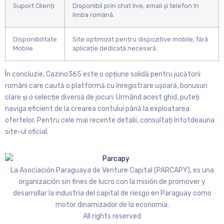
Suport Clienți
Disponibil prin chat live, email și telefon în
limba română.
Disponibilitate
Site optimizat pentru dispozitive mobile, fără
Mobile
aplicație dedicată necesară.
În concluzie, Cazino365 este o opțiune solidă pentru jucătorii
români care caută o platformă cu înregistrare ușoară, bonusuri
clare și o selecție diversă de jocuri. Urmând acest ghid, puteți
naviga eficient de la crearea contului până la exploatarea
ofertelor. Pentru cele mai recente detalii, consultați întotdeauna
site-ul oficial.
La Asociación Paraguaya de Venture Capital (PARCAPY), es una
organización sin fines de lucro con la misión de promover y
desarrollar la industria del capital de riesgo en Paraguay como
motor dinamizador de la economía.
All rights reserved