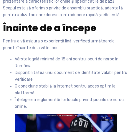
prezentare a caracteristicilor cheie și specificațiile de bază.
Scopul este să oferim o privire de ansamblu practică, adaptată
pentru utilizatori care doresc o introducere rapidă și eficientă.
Înainte de a începe
Pentru a vă asigura o experiență lină, verificați următoarele
puncte înainte de a vă înscrie:
Vârsta legală minimă de 18 ani pentru jocuri de noroc în
România.
Disponibilitatea unui document de identitate valabil pentru
verificare.
O conexiune stabilă la internet pentru acces optim la
platformă.
Înțelegerea reglementărilor locale privind jocurile de noroc
online.