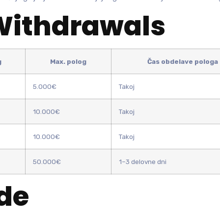
Withdrawals
g
Max. polog
Čas obdelave pologa
5.000€
Takoj
10.000€
Takoj
10.000€
Takoj
50.000€
1–3 delovne dni
de