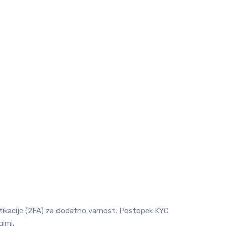
ntikacije (2FA) za dodatno varnost. Postopek KYC
gimi.