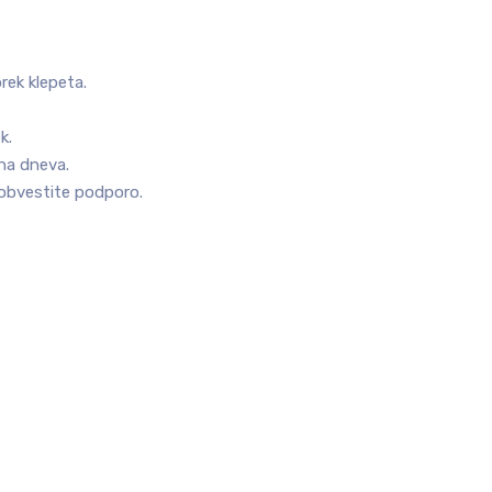
rek klepeta.
k.
vna dneva.
 obvestite podporo.