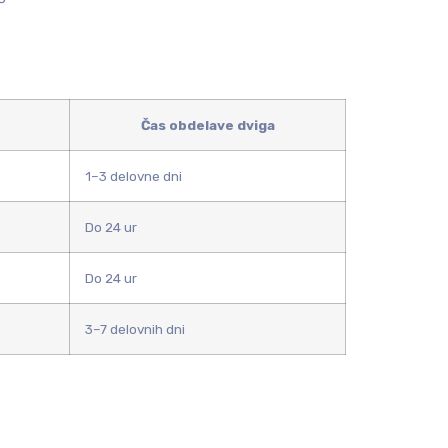
Čas obdelave dviga
1–3 delovne dni
Do 24 ur
Do 24 ur
3–7 delovnih dni