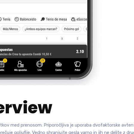
erview
datkov med prenosom. Priporočljiva je uporaba dvofaktorske avte
ečuje goljufije. Vedno shranjujte gesla varno in jih ne delite z dru