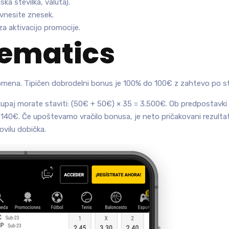
ska številka, valuta).
n vnesite znesek.
a aktivacijo promocije.
ematics
ena. Tipičen dobrodelni bonus je 100% do 100€ z zahtevo po st
paj morate staviti: (50€ + 50€) × 35 = 3.500€. Ob predpostavki
 = 140€. Če upoštevamo vračilo bonusa, je neto pričakovani rezult
ovilu dobička.