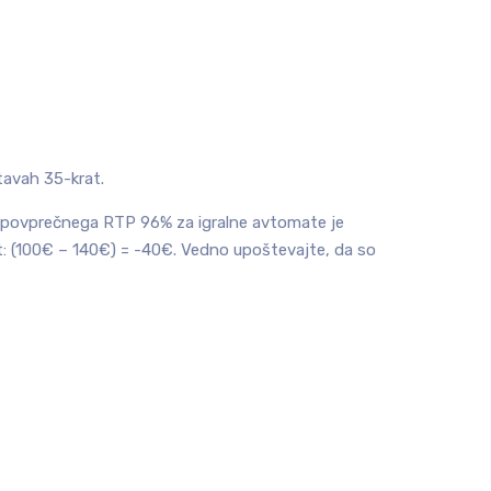
avah 35-krat.
 povprečnega RTP 96% za igralne avtomate je
at: (100€ – 140€) = -40€. Vedno upoštevajte, da so