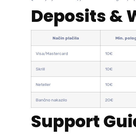
Deposits & 
Način plačila
Min. polo
Visa/Mastercard
10€
Skrill
10€
Neteller
10€
Bančno nakazilo
20€
Support Gui