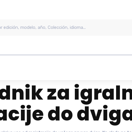
dnik za igral
acije do dvig