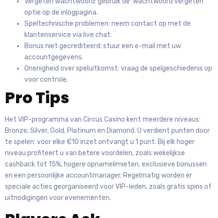
Vergeten wachtwoord: gebruik de ‘wachtwoord vergeten’
optie op de inlogpagina.
Speltechnische problemen: neem contact op met de
klantenservice via live chat.
Bonus niet gecrediteerd: stuur een e-mail met uw
accountgegevens.
Onenigheid over speluitkomst: vraag de spelgeschiedenis op
voor controle.
Pro Tips
Het VIP-programma van Circus Casino kent meerdere niveaus:
Bronze, Silver, Gold, Platinum en Diamond. U verdient punten door
te spelen: voor elke €10 inzet ontvangt u 1 punt. Bij elk hoger
niveau profiteert u van betere voordelen, zoals wekelijkse
cashback tot 15%, hogere opnamelimieten, exclusieve bonussen
en een persoonlijke accountmanager. Regelmatig worden er
speciale acties georganiseerd voor VIP-leden, zoals gratis spins of
uitnodigingen voor evenementen.