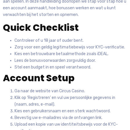
aan spellen. In deze handleiding doorlopen we stap voor stap hoe u
een account aanmaakt, hoe bonussen werken en wat u kunt
verwachten bij het storten en opnemen.
Quick Checklist
Controleer of u 18 jaar of ouder bent.
Zorg voor een geldig legitimatiebewijs voor KYC-verificatie.
Kies een betrouwbare betaalmethode zoals iDEAL.
Lees de bonusvoorwaarden zorgvuldig door.
Stel een budget in en speel verantwoord.
Account Setup
Ga naar de website van Circus Casino.
Klik op ‘Registreren’ en vul uw persoonlijke gegevens in
(naam, adres, e-mail).
Kies een gebruikersnaam en een sterk wachtwoord.
Bevestig uw e-mailadres via de ontvangen link.
Upload een kopie van uw identiteitsbewijs voor de KYC-