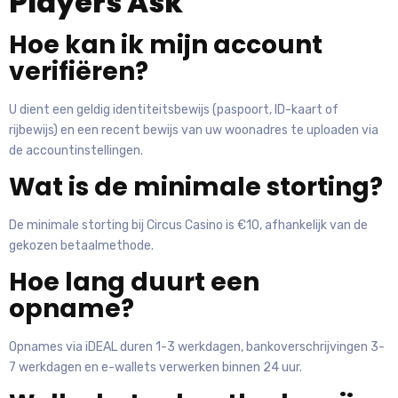
Players Ask
Hoe kan ik mijn account
verifiëren?
U dient een geldig identiteitsbewijs (paspoort, ID-kaart of
rijbewijs) en een recent bewijs van uw woonadres te uploaden via
de accountinstellingen.
Wat is de minimale storting?
De minimale storting bij Circus Casino is €10, afhankelijk van de
gekozen betaalmethode.
Hoe lang duurt een
opname?
Opnames via iDEAL duren 1-3 werkdagen, bankoverschrijvingen 3-
7 werkdagen en e-wallets verwerken binnen 24 uur.