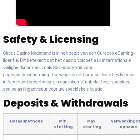
Safety & Licensing
Circus Casino Nederland is in het bezit van een Curacao eGaming-
licentie. Dit betekent dat het casino voldoet aan internationale
veiligheidsnormen, zoals SSL-encryptie voor
gegevensbescherming. Tip: winsten uit Curacao-licenties kunnen
in Nederland onderhevig zijn aan inkomstenbelasting; raadpleeg
een belastingadviseur voor uw specifieke situatie.
Deposits & Withdrawals
Betaalmethode
Min.
Max.
Verwerkingst
storting
storting
opname