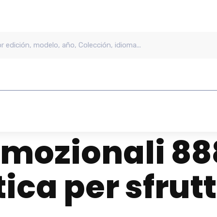
omozionali 88
ica per sfrutt