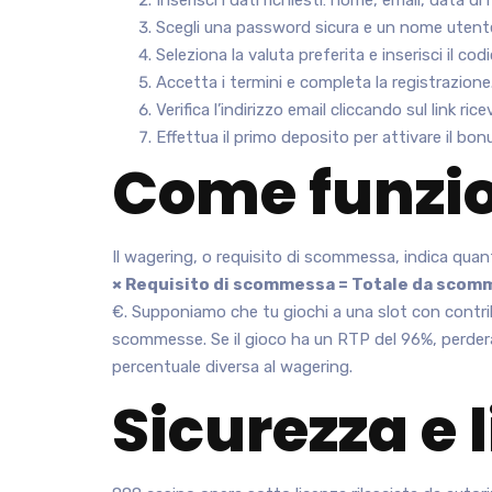
Inserisci i dati richiesti: nome, email, data di 
Scegli una password sicura e un nome utent
Seleziona la valuta preferita e inserisci il co
Accetta i termini e completa la registrazione
Verifica l’indirizzo email cliccando sul link rice
Effettua il primo deposito per attivare il bo
Come funzio
Il wagering, o requisito di scommessa, indica quant
× Requisito di scommessa = Totale da scom
€. Supponiamo che tu giochi a una slot con contri
scommesse. Se il gioco ha un RTP del 96%, perderai
percentuale diversa al wagering.
Sicurezza e 