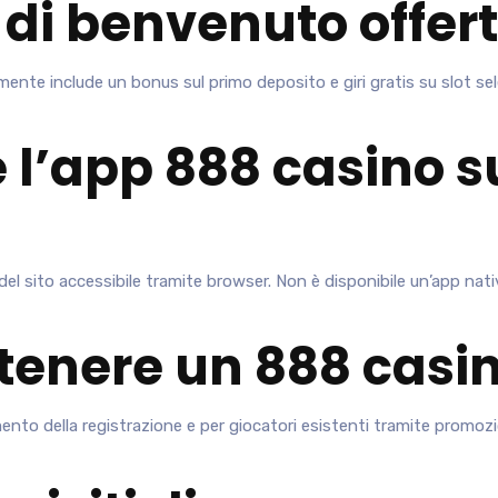
 di benvenuto offer
ente include un bonus sul primo deposito e giri gratis su slot sel
e l’app 888 casino s
el sito accessibile tramite browser. Non è disponibile un’app na
tenere un 888 casi
ento della registrazione e per giocatori esistenti tramite promozi