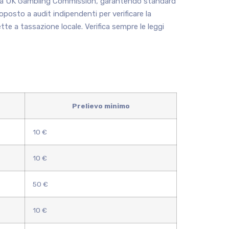
 e la UK Gambling Commission, garantendo standard
ttoposto a audit indipendenti per verificare la
e a tassazione locale. Verifica sempre le leggi
Prelievo minimo
10 €
10 €
50 €
10 €