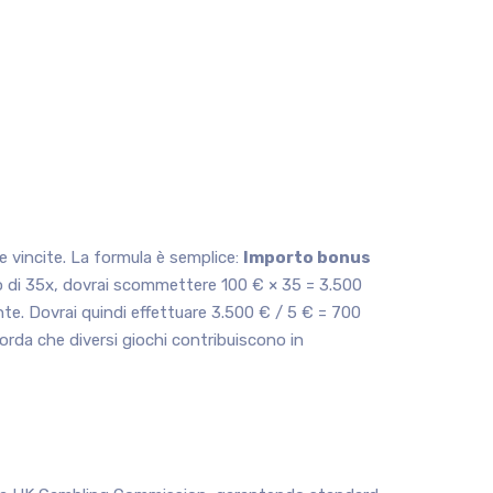
e vincite. La formula è semplice:
Importo bonus
to di 35x, dovrai scommettere 100 € × 35 = 3.500
e. Dovrai quindi effettuare 3.500 € / 5 € = 700
orda che diversi giochi contribuiscono in