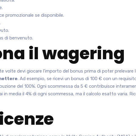
nascita.
e.
dice promozionale se disponibile.
.
vuto.
nus di benvenuto.
na il wagering
e volte devi giocare l’importo del bonus prima di poter prelevare l
mettere
. Ad esempio, se ricevi un bonus di 100 € con un requisi
buzione del 100%. Ogni scommessa da 5 € contribuisce interament
 in media il 4% di ogni scommessa, ma il calcolo esatto varia. Ric
licenze