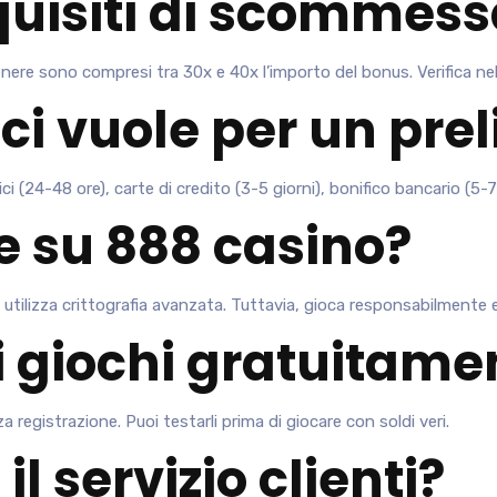
quisiti di scommess
genere sono compresi tra 30x e 40x l’importo del bonus. Verifica ne
i vuole per un prel
 (24-48 ore), carte di credito (3-5 giorni), bonifico bancario (5-7 
re su 888 casino?
 e utilizza crittografia avanzata. Tuttavia, gioca responsabilmente e
i giochi gratuitame
 registrazione. Puoi testarli prima di giocare con soldi veri.
l servizio clienti?