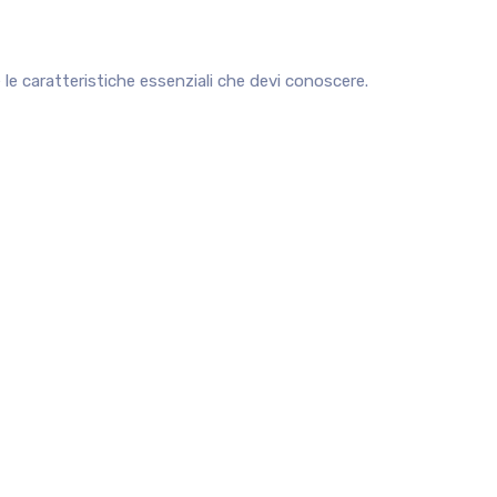
 le caratteristiche essenziali che devi conoscere.