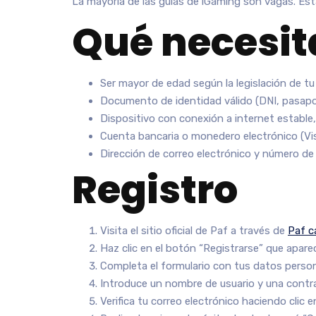
La mayoría de las guías de iGaming son vagas. Est
Qué necesit
Ser mayor de edad según la legislación de tu
Documento de identidad válido (DNI, pasapor
Dispositivo con conexión a internet estable,
Cuenta bancaria o monedero electrónico (Visa,
Dirección de correo electrónico y número de 
Registro
Visita el sitio oficial de Paf a través de
Paf c
Haz clic en el botón “Registrarse” que apare
Completa el formulario con tus datos persona
Introduce un nombre de usuario y una contras
Verifica tu correo electrónico haciendo clic