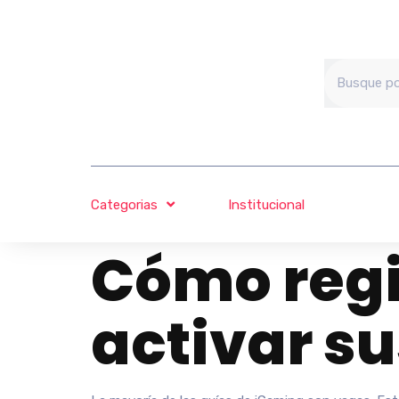
Categorias
Institucional
Cómo regi
activar su