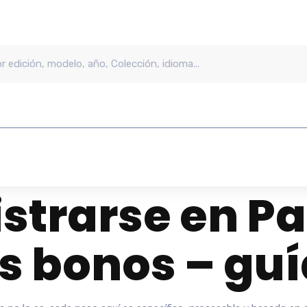
strarse en Pa
s bonos – guí