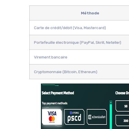
Méthode
Carte de crédit/débit (Visa, Mastercard)
Portefeuille électronique (PayPal, Skrill, Neteller)
Virement bancaire
Cryptomonnaie (Bitcoin, Ethereum)