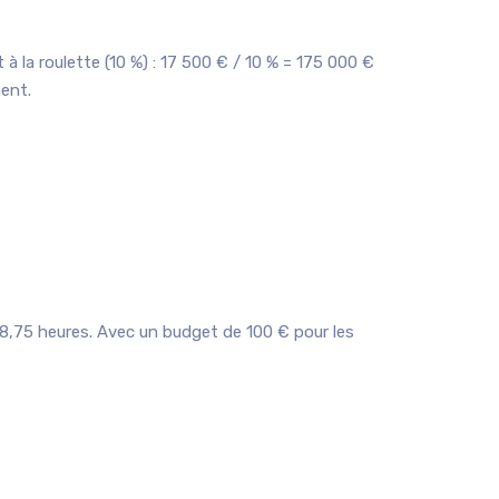
à la roulette (10 %) : 17 500 € / 10 % = 175 000 €
ment.
8,75 heures. Avec un budget de 100 € pour les