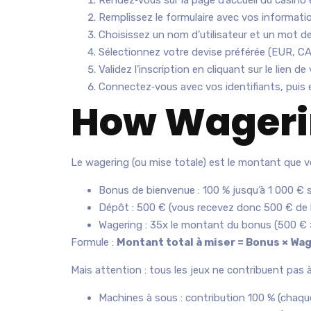
Rendez‑vous sur la page d’accueil du casino e
Remplissez le formulaire avec vos informati
Choisissez un nom d’utilisateur et un mot de
Sélectionnez votre devise préférée (EUR, CAD
Validez l’inscription en cliquant sur le lien de
Connectez‑vous avec vos identifiants, puis 
How Wageri
Le wagering (ou mise totale) est le montant que v
Bonus de bienvenue : 100 % jusqu’à 1 000 € 
Dépôt : 500 € (vous recevez donc 500 € de 
Wagering : 35x le montant du bonus (500 € ×
Formule :
Montant total à miser = Bonus × Wa
Mais attention : tous les jeux ne contribuent pas 
Machines à sous : contribution 100 % (chaq