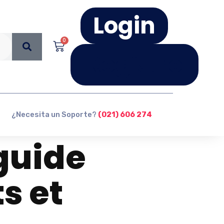
Login
0
Registro
¿Necesita un Soporte?
(021) 606 274
guide
s et