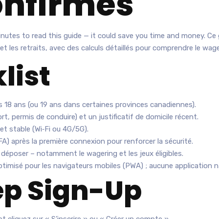
onfirmés
minutes to read this guide — it could save you time and money. 
 et les retraits, avec des calculs détaillés pour comprendre le wage
list
ns 18 ans (ou 19 ans dans certaines provinces canadiennes).
rt, permis de conduire) et un justificatif de domicile récent.
et stable (Wi‑Fi ou 4G/5G).
FA) après la première connexion pour renforcer la sécurité.
déposer – notamment le wagering et les jeux éligibles.
 optimisé pour les navigateurs mobiles (PWA) ; aucune application n
ep Sign-Up