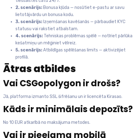
tiešsaistes čatu 24/7.
2. scenārijs:
Bonusa kļūda — nosūtiet e-pastu ar savu
lietotājvārdu un bonusa kodu.
3. scenārijs:
Izņemšanas kavēšanās — pārbaudiet KYC
statusu vai rakstiet atbalstam.
4. scenārijs:
Tehniskas problēmas spēlē — notīriet pārlūka
kešatmiņu un mēģiniet vēlreiz.
5. scenārijs:
Atbildīgas spēlēšanas limits — aktivizējiet
profilā.
Ātras atbildes
Vai CSGopolygon ir drošs?
Jā, platforma izmanto SSL šifrēšanu un ir licencēta Kirasao.
Kāds ir minimālais depozīts?
No 10 EUR atkarībā no maksājuma metodes.
Vai ir pieejama mobilā