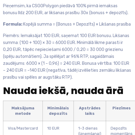
Pieņemsim, ka CSGOPolygon piedāvā 100% pirmā iemaksas
bonusu līdz 200 EUR, ar likšanas prasību 30x (bonuss + depozīts).
Formula:
Kopējā summa = (Bonuss + Depozīts) × Likšanas prasība
Piemērs: Iemaksājat 100 EUR, saņemat 100 EUR bonusu. Likšanas
summa: (100 + 100) × 30 = 6000 EUR. Minimālā likme parasti ir
0,20 EUR, tāpēc nepieciešami 6000 / 0,20 = 30 000 griezienu
(spēļu automātiem). Ja spēlējat ar 96% RTP, sagaidāmais
zaudējums: 6000 × (1 – 0,96) = 240 EUR. Bonusa vērtība: 100 EUR
– 240 EUR = –140 EUR (negatīva, tādēļ izvēlieties zemāku likšanas
prasību vai spēles ar augstāku RTP).
Nauda iekšā, nauda ārā
Maksājuma
Minimālais
Apstrādes
Piezīmes
metode
depozīts
laiks
Visa/Mastercard
10 EUR
1–3 dienas
Depozīts
(izņemšanai)
momentāns