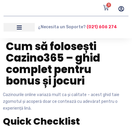
0
¿Necesita un Soporte?
(021) 606 274
Cum să folosești
Cazino365 – ghid
complet pentru
bonus și jocuri
Cazinourile online variază mult ca și calitate – acest ghid taie
zgomotul și acoperă doar ce contează cu adevărat pentru o
experiență lină.
Quick Checklist