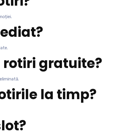
tiri?
moției.
mediat?
late.
rotiri gratuite?
eliminată.
tirile la timp?
slot?