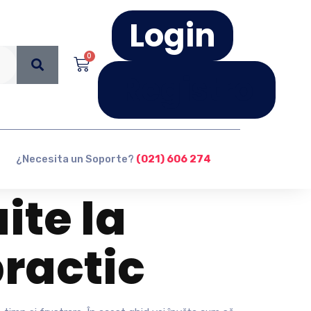
Login
0
Registro
¿Necesita un Soporte?
(021) 606 274
ite la
ractic