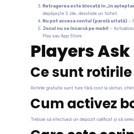
Retragerea este blocată în „în aștepta
depășește 5 zile, deschide un tichet.
Nu pot accesa contul (parolă uitată)
– F
Jocul nu se încarcă pe mobil
– Actualizea
Play sau App Store.
Players Ask
Ce sunt rotirile
Rotirile gratuite sunt ture fără cost la sloturi, of
Cum activez bo
Trebuie să efectuezi un depozit calificat și să sel