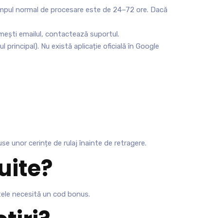
, timpul normal de procesare este de 24–72 ore. Dacă
mești emailul, contactează suportul.
principal). Nu există aplicație oficială în Google
se unor cerințe de rulaj înainte de retragere.
uite?
ltele necesită un cod bonus.