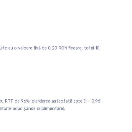
ite au o valoare fixă de 0,20 RON fiecare, total 10
cu RTP de 96%, pierderea așteptată este (1 – 0,96)
ratuite aduc șanse suplimentare).