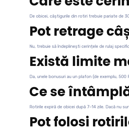
Care este cerin
De obicei, câștigurile din rotiri trebuie pariate de 
Pot retrage câș
Nu, trebuie să îndeplinești cerințele de rulaj specif
Există limite m
Da, unele bonusuri au un plafon (de exemplu, 500 RO
Ce se întâmplă 
Rotirile expiră de obicei după 7–14 zile. Dacă nu su
Pot folosi rotir