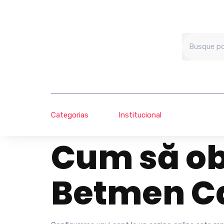
Categorias
Institucional
Cum să obț
Betmen Ca