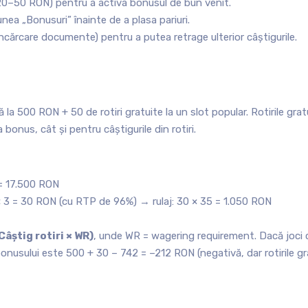
20–50 RON) pentru a activa bonusul de bun venit.
unea „Bonusuri” înainte de a plasa pariuri.
(încărcare documente) pentru a putea retrage ulterior câștigurile.
500 RON + 50 de rotiri gratuite la un slot popular. Rotirile gratu
onus, cât și pentru câștigurile din rotiri.
= 17.500 RON
N × 3 = 30 RON (cu RTP de 96%) → rulaj: 30 × 35 = 1.050 RON
Câștig rotiri × WR)
, unde WR = wagering requirement. Dacă joci 
onusului este 500 + 30 – 742 = –212 RON (negativă, dar rotirile g