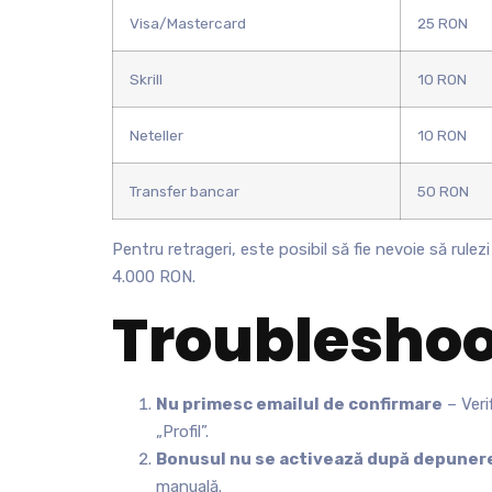
Visa/Mastercard
25 RON
Skrill
10 RON
Neteller
10 RON
Transfer bancar
50 RON
Pentru retrageri, este posibil să fie nevoie să rule
4.000 RON.
Troubleshoo
Nu primesc emailul de confirmare
– Veri
„Profil”.
Bonusul nu se activează după depuner
manuală.