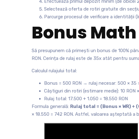
Efectuează primul depozit minim (de obicei 
Selectează oferta de rotiri gratuite din secți
Parcurge procesul de verificare a identității 
Bonus Math
Să presupunem că primești un bonus de 100% până la 
RON. Cerința de rulaj este de 35x atât pentru suma b
Calculul rulajului total:
Bonus = 500 RON → rulaj necesar: 500 × 35 
Câștiguri din rotiri (estimare medie): 10 RO
Rulaj total: 17.500 + 1.050 = 18.550 RON
Formula generală:
Rulaj total = (Bonus × WR) + (
× 18.550 = 742 RON. Astfel, valoarea așteptată a b