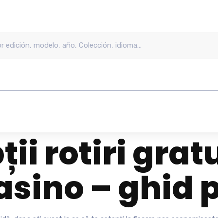
ii rotiri gratu
sino – ghid p