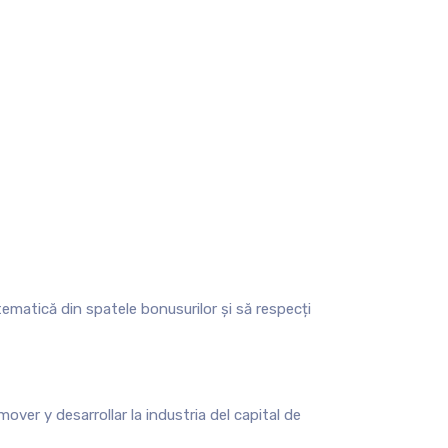
atematică din spatele bonusurilor și să respecți
er y desarrollar la industria del capital de