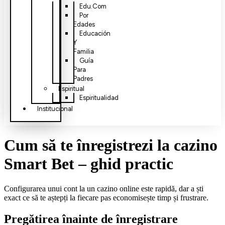
Edu.Com
Por
Edades
Educación
Y
Familia
Guía
Para
Padres
Espiritual
Espiritualidad
Institucional
Cum să te înregistrezi la cazino
Smart Bet – ghid practic
Configurarea unui cont la un cazino online este rapidă, dar a ști
exact ce să te aștepți la fiecare pas economisește timp și frustrare.
Pregătirea înainte de înregistrare