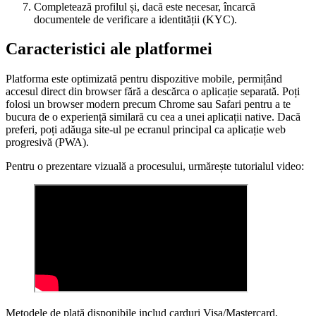
Completează profilul și, dacă este necesar, încarcă
documentele de verificare a identității (KYC).
Caracteristici ale platformei
Platforma este optimizată pentru dispozitive mobile, permițând
accesul direct din browser fără a descărca o aplicație separată. Poți
folosi un browser modern precum Chrome sau Safari pentru a te
bucura de o experiență similară cu cea a unei aplicații native. Dacă
preferi, poți adăuga site-ul pe ecranul principal ca aplicație web
progresivă (PWA).
Pentru o prezentare vizuală a procesului, urmărește tutorialul video:
Metodele de plată disponibile includ carduri Visa/Mastercard,