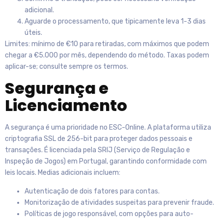
adicional.
Aguarde o processamento, que tipicamente leva 1-3 dias
úteis.
Limites: mínimo de €10 para retiradas, com máximos que podem
chegar a €5.000 por mês, dependendo do método. Taxas podem
aplicar-se; consulte sempre os termos.
Segurança e
Licenciamento
A segurança é uma prioridade no ESC-Online. A plataforma utiliza
criptografia SSL de 256-bit para proteger dados pessoais e
transações. É licenciada pela SRIJ (Serviço de Regulação e
Inspeção de Jogos) em Portugal, garantindo conformidade com
leis locais. Medias adicionais incluem:
Autenticação de dois fatores para contas.
Monitorização de atividades suspeitas para prevenir fraude.
Políticas de jogo responsável, com opções para auto-