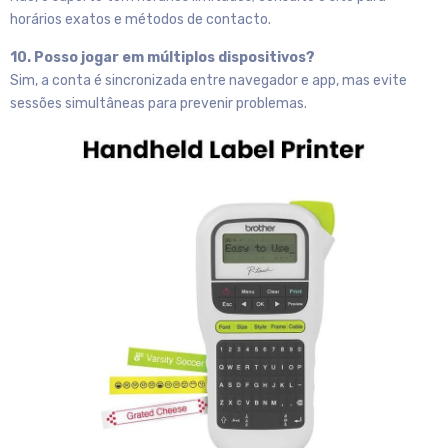
horários exatos e métodos de contacto.
10. Posso jogar em múltiplos dispositivos?
Sim, a conta é sincronizada entre navegador e app, mas evite
sessões simultâneas para prevenir problemas.