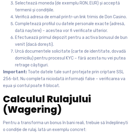
Selectează moneda (de exemplu RON, EUR) și acceptă
termenii și condițiile.
Verifică adresa de email printr-un link trimis de Don Casino.
Completează profilul cu datele personale exacte (adresă,
dată naștere) – acestea vor fi verificate ulterior.
Efectuează primul depozit pentru a activa bonusul de bun
venit (dacă dorești).
Urcă documentele solicitate (carte de identitate, dovadă
domiciliu) pentru procesul KYC – fără acesta nu vei putea
retrage câștiguri.
Important:
Toate datele tale sunt protejate prin criptare SSL
256-bit. Nu completa niciodată informații false – verificarea va
eșua și contul poate fi blocat.
Calculul Rulajului
(Wagering)
Pentru a transforma un bonus în bani reali, trebuie să îndeplinești
o condiție de rulaj. Iată un exemplu concret: