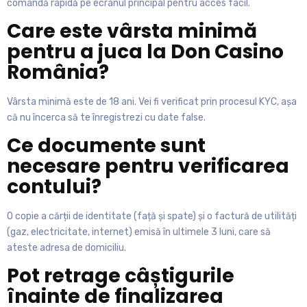
comandă rapidă pe ecranul principal pentru acces facil.
Care este vârsta minimă
pentru a juca la Don Casino
România?
Vârsta minimă este de 18 ani. Vei fi verificat prin procesul KYC, așa
că nu încerca să te înregistrezi cu date false.
Ce documente sunt
necesare pentru verificarea
contului?
O copie a cărții de identitate (față și spate) și o factură de utilități
(gaz, electricitate, internet) emisă în ultimele 3 luni, care să
ateste adresa de domiciliu.
Pot retrage câștigurile
înainte de finalizarea