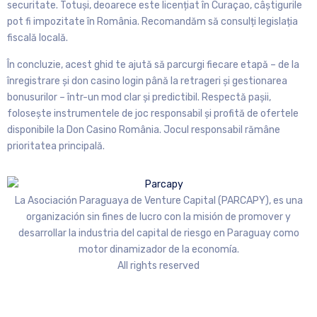
securitate. Totuși, deoarece este licențiat în Curaçao, câștigurile
pot fi impozitate în România. Recomandăm să consulți legislația
fiscală locală.
În concluzie, acest ghid te ajută să parcurgi fiecare etapă – de la
înregistrare și don casino login până la retrageri și gestionarea
bonusurilor – într-un mod clar și predictibil. Respectă pașii,
folosește instrumentele de joc responsabil și profită de ofertele
disponibile la Don Casino România. Jocul responsabil rămâne
prioritatea principală.
La Asociación Paraguaya de Venture Capital (PARCAPY), es una
organización sin fines de lucro con la misión de promover y
desarrollar la industria del capital de riesgo en Paraguay como
motor dinamizador de la economía.
All rights reserved