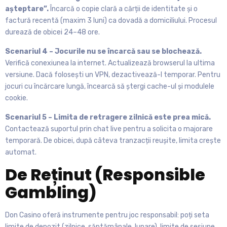
așteptare”.
Încarcă o copie clară a cărții de identitate și o
factură recentă (maxim 3 luni) ca dovadă a domiciliului. Procesul
durează de obicei 24–48 ore.
Scenariul 4 – Jocurile nu se încarcă sau se blochează.
Verifică conexiunea la internet. Actualizează browserul la ultima
versiune. Dacă folosești un VPN, dezactivează-l temporar. Pentru
jocuri cu încărcare lungă, încearcă să ștergi cache-ul și modulele
cookie.
Scenariul 5 – Limita de retragere zilnică este prea mică.
Contactează suportul prin chat live pentru a solicita o majorare
temporară. De obicei, după câteva tranzacții reușite, limita crește
automat.
De Reținut (Responsible
Gambling)
Don Casino oferă instrumente pentru joc responsabil: poți seta
limite de depozit (zilnice, săptămânale, lunare), limite de sesiune