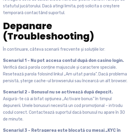
statutul jucătorului. Dacă atingi limita, poți solicita o creștere
temporară contactând suportul.
Depanare
(Troubleshooting)
În continuare, câteva scenarii frecvente și soluțiile lor:
Scenariul 1 – Nu pot accesa contul după don casino login.
Verifică dacă parola conține majuscule și caractere speciale.
Resetează parola folosind linkul „Am uitat parola”. Dacă problema
persistă, șterge cache-ul browserului sau încearcă un alt browser.
Scenariul 2 – Bonusul nu se activează după depozit.
Asigură-te că ai bifat opțiunea „Activare bonus” în timpul
depunerii. Unele bonusuri necesită un cod promoțional – introdu
codul corect. Contactează suportul dacă bonusul nu apare în 30
de minute.
Scenariul 3 – Retragerea este blocată cu mesaj „KYC în