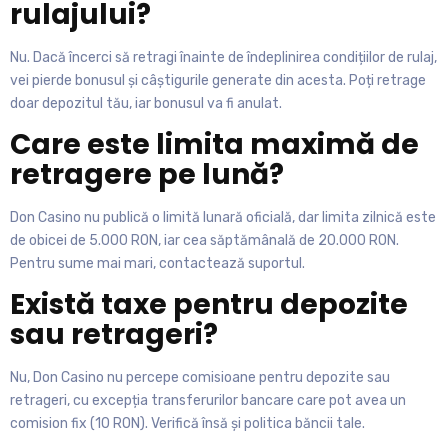
rulajului?
Nu. Dacă încerci să retragi înainte de îndeplinirea condițiilor de rulaj,
vei pierde bonusul și câștigurile generate din acesta. Poți retrage
doar depozitul tău, iar bonusul va fi anulat.
Care este limita maximă de
retragere pe lună?
Don Casino nu publică o limită lunară oficială, dar limita zilnică este
de obicei de 5.000 RON, iar cea săptămânală de 20.000 RON.
Pentru sume mai mari, contactează suportul.
Există taxe pentru depozite
sau retrageri?
Nu, Don Casino nu percepe comisioane pentru depozite sau
retrageri, cu excepția transferurilor bancare care pot avea un
comision fix (10 RON). Verifică însă și politica băncii tale.