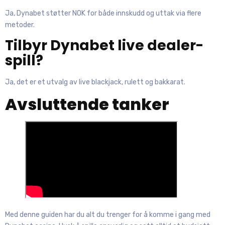
Ja, Dynabet støtter NOK for både innskudd og uttak via flere
metoder.
Tilbyr Dynabet live dealer-
spill?
Ja, det er et utvalg av live blackjack, rulett og bakkarat.
Avsluttende tanker
Med denne guiden har du alt du trenger for å komme i gang med