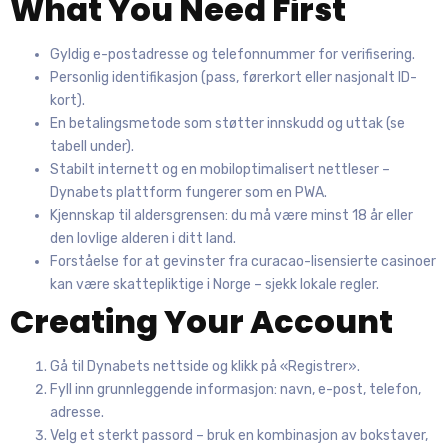
What You Need First
Gyldig e-postadresse og telefonnummer for verifisering.
Personlig identifikasjon (pass, førerkort eller nasjonalt ID-
kort).
En betalingsmetode som støtter innskudd og uttak (se
tabell under).
Stabilt internett og en mobiloptimalisert nettleser –
Dynabets plattform fungerer som en PWA.
Kjennskap til aldersgrensen: du må være minst 18 år eller
den lovlige alderen i ditt land.
Forståelse for at gevinster fra curacao-lisensierte casinoer
kan være skattepliktige i Norge – sjekk lokale regler.
Creating Your Account
Gå til Dynabets nettside og klikk på «Registrer».
Fyll inn grunnleggende informasjon: navn, e-post, telefon,
adresse.
Velg et sterkt passord – bruk en kombinasjon av bokstaver,