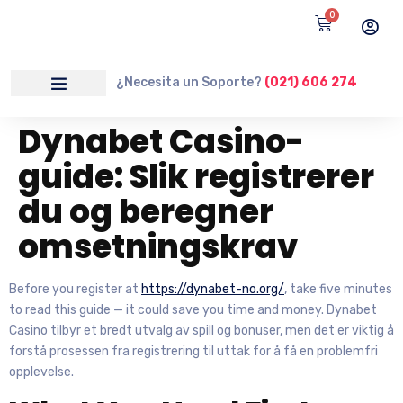
0
¿Necesita un Soporte?
(021) 606 274
Dynabet Casino-
guide: Slik registrerer
du og beregner
omsetningskrav
Before you register at
https://dynabet-no.org/
, take five minutes
to read this guide — it could save you time and money. Dynabet
Casino tilbyr et bredt utvalg av spill og bonuser, men det er viktig å
forstå prosessen fra registrering til uttak for å få en problemfri
opplevelse.