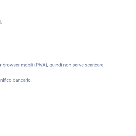
.
 browser mobili (PWA), quindi non serve scaricare
nifico bancario.