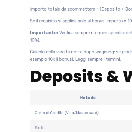
Importo totale da scommettere = (Deposito + Bo
Se il requisito si applica solo al bonus: importo = 
Importante:
Verifica sempre i termini specifici de
10%).
Calcolo della vincita netta dopo wagering: se gioch
esempio 10x il bonus). Leggi sempre i termini.
Deposits & 
Metodo
Carta di Credito (Visa/Mastercard)
Skrill