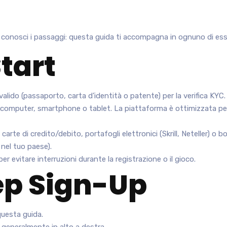
conosci i passaggi: questa guida ti accompagna in ognuno di essi
tart
alido (passaporto, carta d’identità o patente) per la verifica KYC.
 computer, smartphone o tablet. La piattaforma è ottimizzata per
e di credito/debito, portafogli elettronici (Skrill, Neteller) o bo
 nel tuo paese).
er evitare interruzioni durante la registrazione o il gioco.
ep Sign-Up
n questa guida.