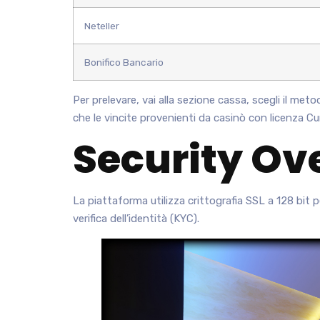
Neteller
Bonifico Bancario
Per prelevare, vai alla sezione cassa, scegli il met
che le vincite provenienti da casinò con licenza C
Security Ov
La piattaforma utilizza crittografia SSL a 128 bit p
verifica dell’identità (KYC).