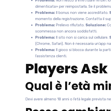
Problema:
Non riesco a effettuare l’efbet l
dimenticata» per reimpostarla. Se il problema
Problema:
Il bonus non viene accreditato.
momento della registrazione. Contatta il su
Problema:
Prelievo rifiutato.
Soluzione:
Con
scommessa non ancora soddisfatti.
Problema:
Il sito non si carica sul cellulare.
(Chrome, Safari). Non è necessaria un’app na
Problema:
Il gioco si blocca durante la part
l’assistenza clienti.
Players Ask
Qual è l’età mi
Devi avere almeno 18 anni o l’età legale prevista ne