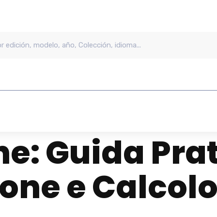
ne: Guida Pra
one e Calcolo